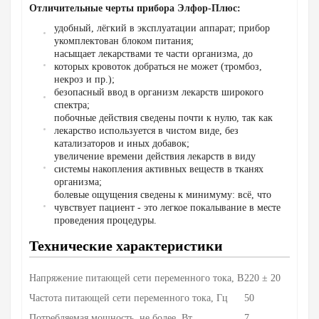
Отличительные черты прибора Элфор-Плюс:
удобный, лёгкий в эксплуатации аппарат; прибор
укомплектован блоком питания;
насыщает лекарствами те части организма, до
которых кровоток добраться не может (тромбоз,
некроз и пр.);
безопасный ввод в организм лекарств широкого
спектра;
побочные действия сведены почти к нулю, так как
лекарство используется в чистом виде, без
катализаторов и иных добавок;
увеличение времени действия лекарств в виду
системы накопления активных веществ в тканях
организма;
болевые ощущения сведены к минимуму: всё, что
чувствует пациент - это легкое покалывание в месте
проведения процедуры.
Технические характеристики
Напряжение питающей сети переменного тока, В
220 ± 20
Частота питающей сети переменного тока, Гц
50
Потребляемая мощность, не более, Вт
7