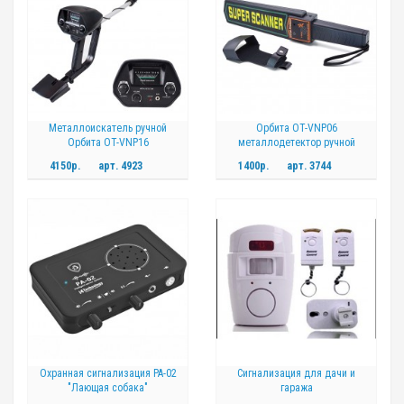
Металлоискатель ручной
Орбита OT-VNP06
Орбита OT-VNP16
металлодетектор ручной
4150р.
арт.
4923
1400р.
арт.
3744
Охранная сигнализация PA-02
Сигнализация для дачи и
"Лающая собака"
гаража