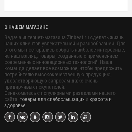
О НАШЕМ МАГАЗИНЕ
Задача интернет-магазина Zinbest.ru сделать жизнь
наших клиентов увлекательней и разнообразней. Для
этого мы постарались собрать наиболее интересные,
на наш взгляд, товары, созданные с применением
современных инновационных технологий. Наша
команда делает все возможное, чтобы предложить
потребителю высококачественную продукцию,
удовлетворяющую запросам даже очень
придирчивых покупателей.
Ознакомьтесь с популярными разделами нашего
сайта:
товары для слабослышащих
и
красота и
здоровье
.