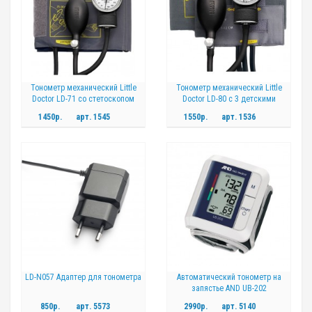
Тонометр механический Little
Тонометр механический Little
Doctor LD-71 со стетоскопом
Doctor LD-80 с 3 детскими
манжетами
1450р.
арт.
1545
1550р.
арт.
1536
LD-N057 Адаптер для тонометра
Автоматический тонометр на
запястье AND UB-202
850р.
арт.
5573
2990р.
арт.
5140