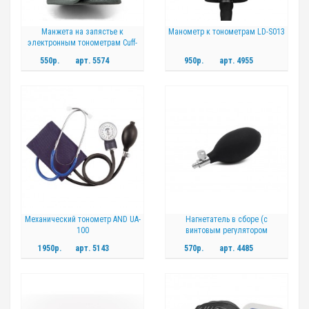
Манжета на запястье к
Манометр к тонометрам LD-S013
электронным тонометрам Cuff-
LD12
550р.
арт.
5574
950р.
арт.
4955
Механический тонометр AND UA-
Нагнетатель в сборе (с
100
винтовым регулятором
давления)
1950р.
арт.
5143
570р.
арт.
4485