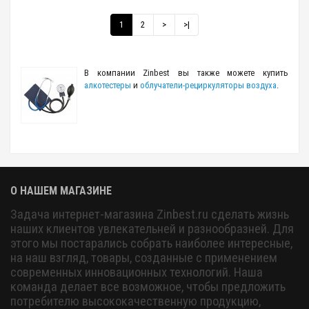
1
2
>
>|
В компании Zinbest вы также можете купить
алкотестеры
и
облучатели-рециркуляторы воздуха
.
О НАШЕМ МАГАЗИНЕ
Задача интернет-магазина Zinbest.ru сделать жизнь
наших клиентов увлекательней и разнообразней. Для
этого мы постарались собрать наиболее интересные,
на наш взгляд, товары, созданные с применением
современных инновационных технологий. Наша
команда делает все возможное, чтобы предложить
потребителю высококачественную продукцию,