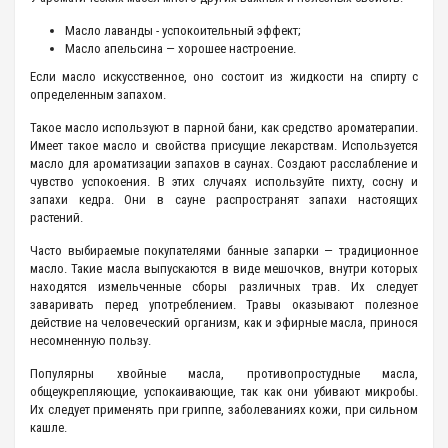
Масло лаванды - успокоительный эффект;
Масло апельсина — хорошее настроение.
Если масло искусственное, оно состоит из жидкости на спирту с
определенным запахом.
Такое масло используют в парной бани, как средство ароматерапии.
Имеет такое масло и свойства присущие лекарствам. Используется
масло для ароматизации запахов в саунах. Создают расслабление и
чувство успокоения. В этих случаях используйте пихту, сосну и
запахи кедра. Они в сауне распространят запахи настоящих
растений.
Часто выбираемые покупателями банные запарки — традиционное
масло. Такие масла выпускаются в виде мешочков, внутри которых
находятся измельченные сборы различных трав. Их следует
заваривать перед употреблением. Травы оказывают полезное
действие на человеческий организм, как и эфирные масла, принося
несомненную пользу.
Популярны хвойные масла, противопростудные масла,
общеукрепляющие, успокаивающие, так как они убивают микробы.
Их следует применять при гриппе, заболеваниях кожи, при сильном
кашле.