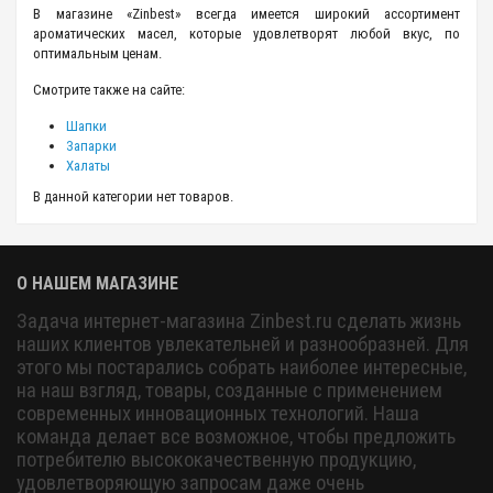
В магазине «Zinbest» всегда имеется широкий ассортимент
ароматических масел, которые удовлетворят любой вкус, по
оптимальным ценам.
Смотрите также на сайте:
Шапки
Запарки
Халаты
В данной категории нет товаров.
О НАШЕМ МАГАЗИНЕ
Задача интернет-магазина Zinbest.ru сделать жизнь
наших клиентов увлекательней и разнообразней. Для
этого мы постарались собрать наиболее интересные,
на наш взгляд, товары, созданные с применением
современных инновационных технологий. Наша
команда делает все возможное, чтобы предложить
потребителю высококачественную продукцию,
удовлетворяющую запросам даже очень