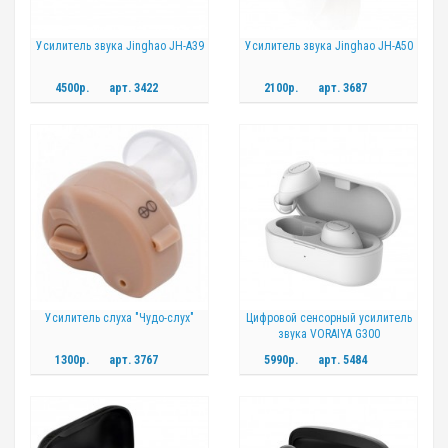
Усилитель звука Jinghao JH-A39
Усилитель звука Jinghao JH-A50
4500р.
арт.
3422
2100р.
арт.
3687
Усилитель слуха "Чудо-слух"
Цифровой сенсорный усилитель
звука VORAIYA G300
1300р.
арт.
3767
5990р.
арт.
5484