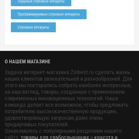
Заушные слуховые аппараты
Программируемые слуховые аппараты
Слуховые аппараты
О НАШЕМ МАГАЗИНЕ
Задача интернет-магазина Zinbest.ru сделать жизнь
наших клиентов увлекательней и разнообразней. Для
этого мы постарались собрать наиболее интересные,
на наш взгляд, товары, созданные с применением
современных инновационных технологий. Наша
команда делает все возможное, чтобы предложить
потребителю высококачественную продукцию,
удовлетворяющую запросам даже очень
придирчивых покупателей.
Ознакомьтесь с популярными разделами нашего
сайта:
товары для слабослышащих
и
красота и