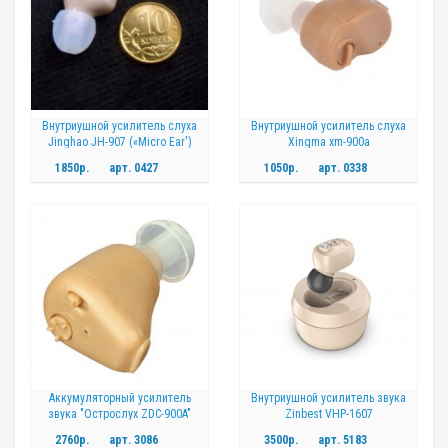
Внутриушной усилитель слуха
Внутриушной усилитель слуха
Jinghao JH-907 («Micro Ear')
Xingma xm-900a
1850р.
арт.
0427
1050р.
арт.
0338
Аккумуляторный усилитель
Внутриушной усилитель звука
звука "Острослух ZDC-900A"
Zinbest VHP-1607
2760р.
арт.
3086
3500р.
арт.
5183