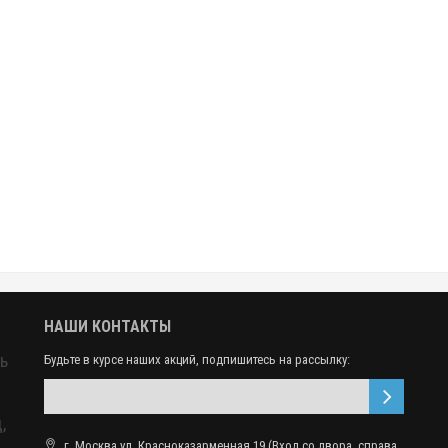
НАШИ КОНТАКТЫ
ь
Будьте в курсе наших акций, подпишитесь на рассылку:
,
г. Москва ул. Красноказарменная 19 (Вход со двора, справа