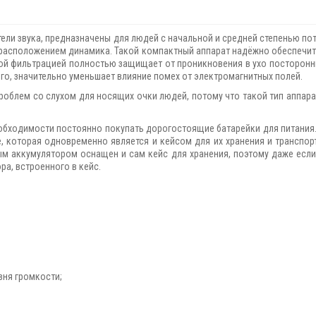
звука, предназначены для людей с начальной и средней степенью поте
 расположением динамика. Такой компактный аппарат надёжно обеспечит
ой фильтрацией полностью защищает от проникновения в ухо посторонних
ого, значительно уменьшает влияние помех от электромагнитных полей.
облем со слухом для носящих очки людей, потому что такой тип аппарат
ходимости постоянно покупать дорогостоящие батарейки для питания.
е, которая одновременно является и кейсом для их хранения и транспор
ым аккумулятором оснащен и сам кейс для хранения, поэтому даже если
ра, встроенного в кейс.
вня громкости;