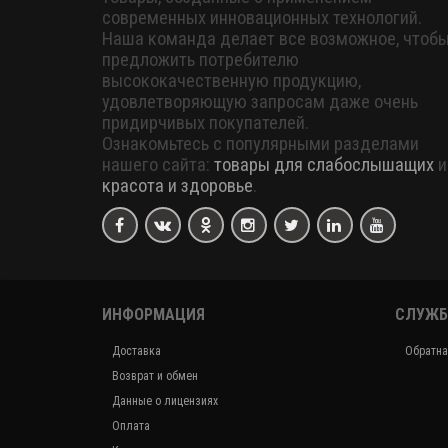
современных инновационных технологий.
Наша команда делает все возможное, чтоб
предложить потребителю
высококачественную продукцию,
удовлетворяющую запросам даже очень
придирчивых покупателей.
Ознакомьтесь с популярными разделами
нашего сайта:
товары для слабослышащих
и
красота и здоровье
.
ИНФОРМАЦИЯ
СЛУЖБ
Доставка
Обратна
Возврат и обмен
Данные о лицензиях
Оплата