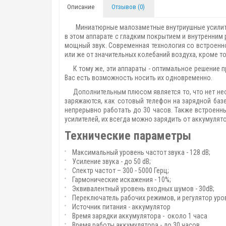
Описание
Отзывов (0)
Миниатюрные малозаметные внутриушные усилители 
в этом аппарате с гладким покрытием и внутренним
мощный звук. Современная технология со встроенн
или же от значительных колебаний воздуха, кроме т
К тому же, эти аппараты - оптимальное решение пр
Вас есть возможность носить их одновременно.
Дополнительным плюсом является то, что нет необ
заряжаются, как сотовый телефон на зарядной баз
непрерывно работать до 30 часов. Также встроенн
усилителей, их всегда можно зарядить от аккумулято
Технические параметры
Максимальный уровень частот звука - 128 dB;
Усиление звука - до 50 dB;
Спектр частот – 300 - 5000 Герц;
Гармонические искажения - 10%;
Эквивалентный уровень входных шумов - 30dB;
Переключатель рабочих режимов, и регулятор уро
Источник питания - аккумулятор
Время зарядки аккумулятора - около 1 часа
Время работы аккумулятора - до 30 часов