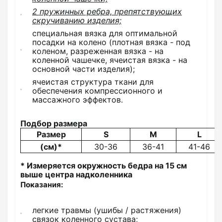
2 пружинных ребра, препятствующих
скручиванию изделия;
специальная вязка для оптимальной
посадки на колено (плотная вязка - под
коленом, разреженная вязка - на
коленной чашечке, ячеистая вязка - на
основной части изделия);
ячеистая структура ткани для
обеспечения компрессионного и
массажного эффектов.
Подбор размера
Размер
S
M
L
(см)*
30-36
36-41
41-46
* Измеряется окружность бедра на 15 см
выше центра надколенника
Показания:
легкие травмы (ушибы / растяжения)
связок коленного сустава;