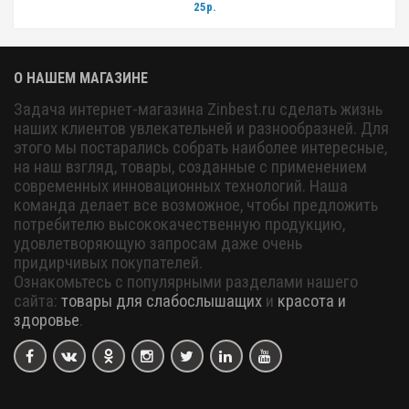
25р.
О НАШЕМ МАГАЗИНЕ
Задача интернет-магазина Zinbest.ru сделать жизнь
наших клиентов увлекательней и разнообразней. Для
этого мы постарались собрать наиболее интересные,
на наш взгляд, товары, созданные с применением
современных инновационных технологий. Наша
команда делает все возможное, чтобы предложить
потребителю высококачественную продукцию,
удовлетворяющую запросам даже очень
придирчивых покупателей.
Ознакомьтесь с популярными разделами нашего
сайта:
товары для слабослышащих
и
красота и
здоровье
.