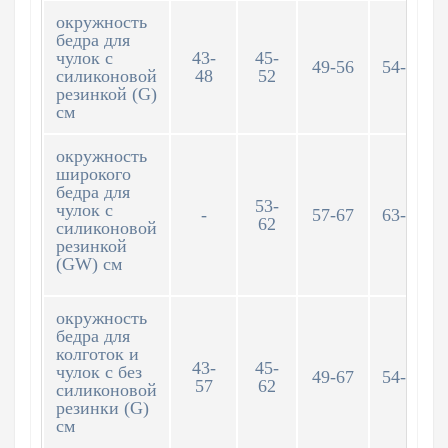
окружность
бедра для
чулок с
43-
45-
49-56
54-62
силиконовой
48
52
резинкой (G)
см
окружность
широкого
бедра для
53-
чулок с
-
57-67
63-74
62
силиконовой
резинкой
(GW) см
окружность
бедра для
колготок и
43-
45-
чулок с без
49-67
54-74
57
62
силиконовой
резинки (G)
см