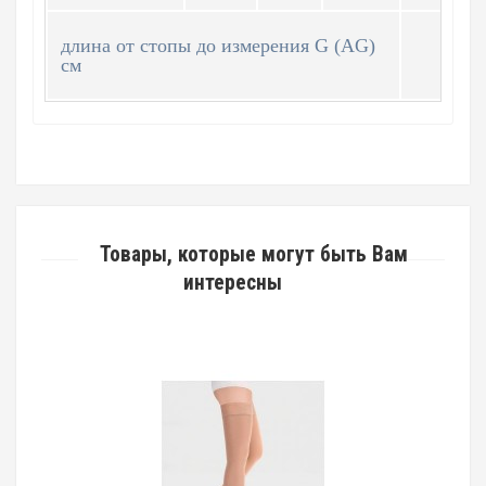
NO
длина от стопы до измерения G (AG)
см
Товары, которые могут быть Вам
интересны