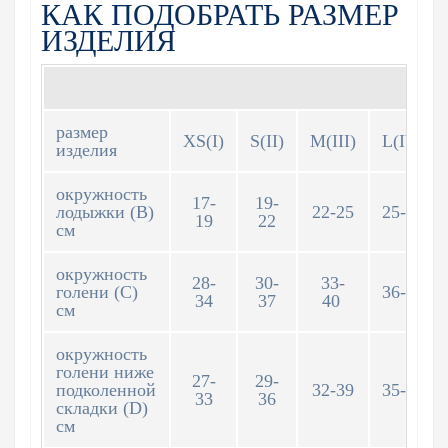
КАК ПОДОБРАТЬ РАЗМЕР
ИЗДЕЛИЯ
размер
XS(I)
S(II)
M(III)
L(IV)
изделия
окружность
17-
19-
лодыжки (B)
22-25
25-28
19
22
см
окружность
28-
30-
33-
голени (C)
36-44
34
37
40
см
окружность
голени ниже
27-
29-
подколенной
32-39
35-43
33
36
складки (D)
см