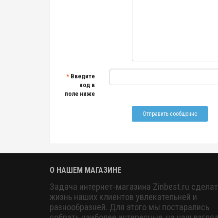
Введите
код в
поле ниже
О НАШЕМ МАГАЗИНЕ
Задача интернет-магазина Zinbest.ru сделат
жизнь наших клиентов увлекательней и
разнообразней. Для этого мы постарались
собрать наиболее интересные, на наш взгляд