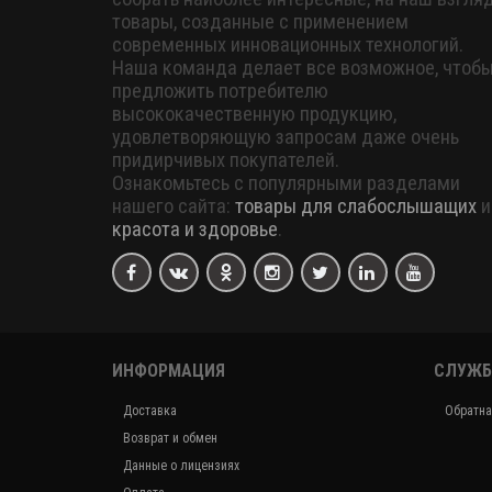
товары, созданные с применением
современных инновационных технологий.
Наша команда делает все возможное, чтоб
предложить потребителю
высококачественную продукцию,
удовлетворяющую запросам даже очень
придирчивых покупателей.
Ознакомьтесь с популярными разделами
нашего сайта:
товары для слабослышащих
и
красота и здоровье
.
ИНФОРМАЦИЯ
СЛУЖБ
Доставка
Обратна
Возврат и обмен
Данные о лицензиях