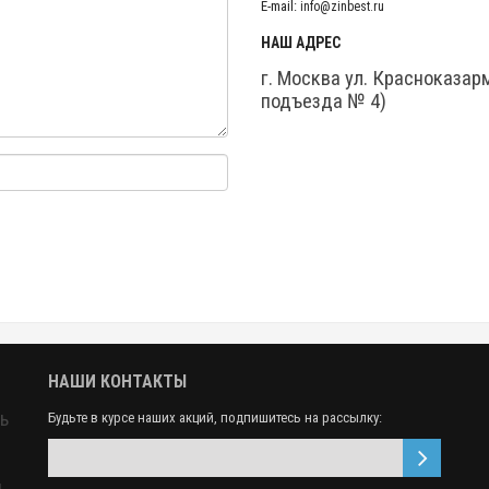
E-mail:
info@zinbest.ru
НАШ АДРЕС
г. Москва ул. Красноказар
подъезда № 4)
НАШИ КОНТАКТЫ
ь
Будьте в курсе наших акций, подпишитесь на рассылку:
,