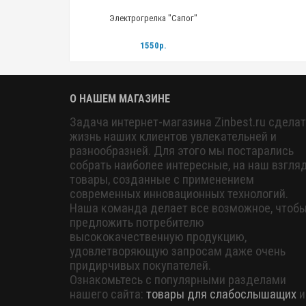
Электрогрелка "Сапог"
1550р.
О НАШЕМ МАГАЗИНЕ
Задача интернет-магазина Zinbest.ru сделат
жизнь наших клиентов увлекательней и
разнообразней. Для этого мы постарались
собрать наиболее интересные, на наш взгляд
товары, созданные с применением
современных инновационных технологий.
Наша команда делает все возможное, чтоб
предложить потребителю
высококачественную продукцию,
удовлетворяющую запросам даже очень
придирчивых покупателей.
Ознакомьтесь с популярными разделами
нашего сайта:
товары для слабослышащих
и