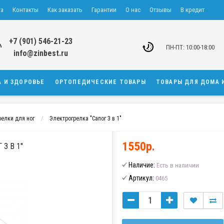
та
Контакты
Как заказать
Гарантии
О нас
Отзывы
В кредит
+7 (901) 546-21-23
ПН-ПТ: 10:00-18:00
info@zinbest.ru
А И ЗДОРОВЬЕ
ОРТОПЕДИЧЕСКИЕ ТОВАРЫ
ТОВАРЫ ДЛЯ ДОМА 
релки для ног
Электрогрелка "Сапог 3 в 1"
1550р.
3 В 1"
Наличие:
Есть в наличии
Артикул:
0465