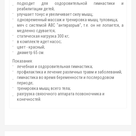
подходит для оздоровительной гимнастики и
реабилитации детей;
улучшает тонус и увеличивает силу мышц;
одновременный массаж и тренировка мышц туловища;
мяч с системой АВС "антиразрыв", т.е. он не лопается, а
медленно сдувается;
статическая нагрузка 300 кг;
в комплекте идет насос;
цвет - красный;
диаметр 65 см.
Показания:
лечебная и оздоровительная гимнастика;
профилактика и лечение различных травм и заболеваний;
гимнастика во время беременности и послеродовом
периоде;
тренировка мышц всего тела;
разгрузка связочного аппарата позвоночника и
конечностей.