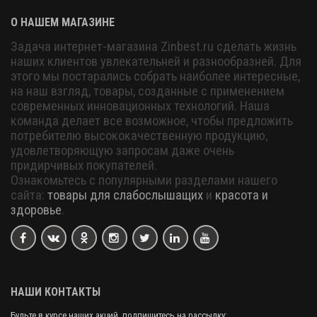
О НАШЕМ МАГАЗИНЕ
Задача интернет-магазина Zinbest.ru сделать жизнь
наших клиентов увлекательней и разнообразней. Для
этого мы постарались собрать наиболее интересные,
на наш взгляд, товары, созданные с применением
современных инновационных технологий. Наша
команда делает все возможное, чтобы предложить
потребителю высококачественную продукцию,
удовлетворяющую запросам даже очень
придирчивых покупателей.
Ознакомьтесь с популярными разделами нашего
сайта:
товары для слабослышащих
и
красота и
здоровье
.
НАШИ КОНТАКТЫ
Будьте в курсе наших акций, подпишитесь на рассылку: