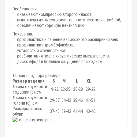
Особенности:
оказывают компрессию второго класса;
выполнены из высококачественного текстиля с фиброй;
обеспечивают хорошую вентиляцию.
Показания:
профилактика и лечение варикозного расширения вен;
профилактика тромбофлебита;
усталость и отечность ног;
реабилитация после хирургических вмешательств;
дискомфорт и болевые ощущения при ходьбе.
Таблица подбора размера:
Размер изделия
S
M
L
XL
Длина окружности
19-22
22-25
25-28
29-32
лодыжки (b), см
Длина окружности
29-37
34-42
38-46
41-51
голени (c), см
Размеры стопы,
37-40
39-42
41-44
43-46
обуви