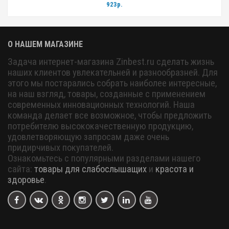
923р.
О НАШЕМ МАГАЗИНЕ
Задача интернет-магазина Zinbest.ru сделать жизнь
наших клиентов увлекательней и разнообразней. Для
этого мы постарались собрать наиболее интересные,
на наш взгляд, товары, созданные с применением
современных инновационных технологий. Наша
команда делает все возможное, чтобы предложить
потребителю высококачественную продукцию,
удовлетворяющую запросам даже очень
придирчивых покупателей.
Ознакомьтесь с популярными разделами нашего
сайта:
товары для слабослышащих
и
красота и
здоровье
.