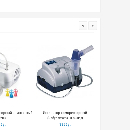
<
>
сорный компактный
Ингалятор компрессорный
220С
(небулайзер) НЕБ-ЭЙД
0р.
3350р.