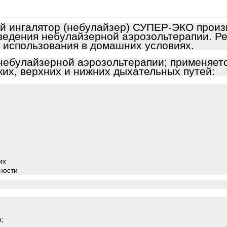
й ингалятор (небулайзер) СУПЕР-ЭКО прои
ведения небулайзерной аэрозольтерапии. Р
 использования в домашних условиях.
небулайзерной аэрозольтерапии; применяетс
ких, верхних и нижних дыхательных путей:
их
ности
;