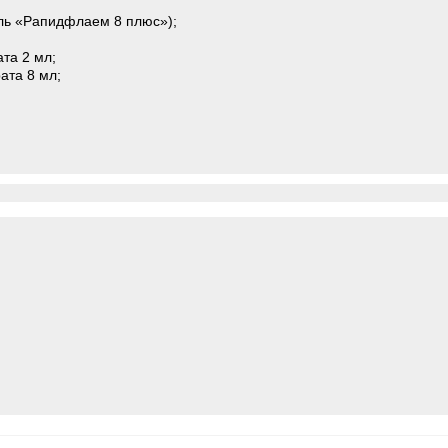
ель «Рапидфлаем 8 плюс»);
та 2 мл;
ата 8 мл;