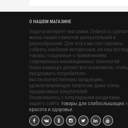
О НАШЕМ МАГАЗИНЕ
Задача интернет-магазина Zinbest.ru сделат
жизнь наших клиентов увлекательней и
разнообразней. Для этого мы постарались
собрать наиболее интересные, на наш взгляд
товары, созданные с применением
современных инновационных технологий.
Наша команда делает все возможное, чтоб
предложить потребителю
высококачественную продукцию,
удовлетворяющую запросам даже очень
придирчивых покупателей.
Ознакомьтесь с популярными разделами
нашего сайта:
товары для слабослышащих
и
красота и здоровье
.