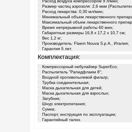
Расход воздуха компрессором 9 л/мин;
Размер частиц аэрозоля: 2,6 мкм (Распылит
Расход лекарства: 0,30 мл/мин;
Минимальный объем лекарственного препара
Максимальный объем лекарственного препар
Время непрерывной работы 60 мин;
Габаритные размеры 16,8 х 17,2 х 10,7 см;
Вес 1,2 кг;
Производитель: Flaem Nouva S.p.A., Италия;
Гарантия 5 лет.
Комплектация:
Компрессорный небулайзер SuperEco;
Распылитель "Рапидфлаем 8";
Входной противопылевой фильтр;
Трубка соединительная;
Маска дыхательная для детей;
Маска дыхательная для взрослых;
Загубник;
Шнур электропитания;
Сумка;
Паспорт, инструкция по эксплуатации;
Гарантийный талон.