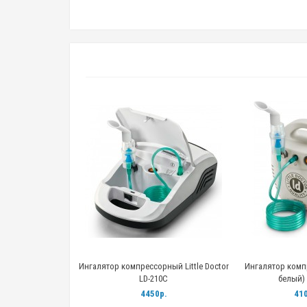
Ингалятор компрессорный Little Doctor
Ингалятор комп
LD-210C
белый) 
4450р.
410