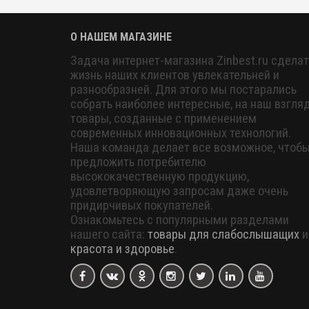
О НАШЕМ МАГАЗИНЕ
Задача интернет-магазина Zinbest.ru сделат
жизнь наших клиентов увлекательней и
разнообразней. Для этого мы постарались
собрать наиболее интересные, на наш взгляд
товары, созданные с применением
современных инновационных технологий.
Наша команда делает все возможное, чтоб
предложить потребителю
высококачественную продукцию,
удовлетворяющую запросам даже очень
придирчивых покупателей.
Ознакомьтесь с популярными разделами
нашего сайта:
товары для слабослышащих
и
красота и здоровье
.