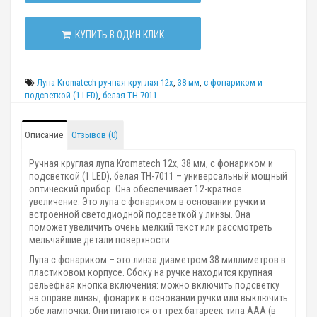
КУПИТЬ В ОДИН КЛИК
Лупа Kromatech ручная круглая 12х
,
38 мм
,
с фонариком и
подсветкой (1 LED)
,
белая TH-7011
Описание
Отзывов (0)
Ручная круглая лупа Kromatech 12х, 38 мм, с фонариком и
подсветкой (1 LED), белая TH-7011 – универсальный мощный
оптический прибор. Она обеспечивает 12-кратное
увеличение. Это лупа с фонариком в основании ручки и
встроенной светодиодной подсветкой у линзы. Она
поможет увеличить очень мелкий текст или рассмотреть
мельчайшие детали поверхности.
Лупа с фонариком – это линза диаметром 38 миллиметров в
пластиковом корпусе. Сбоку на ручке находится крупная
рельефная кнопка включения: можно включить подсветку
на оправе линзы, фонарик в основании ручки или выключить
обе лампочки. Они питаются от трех батареек типа ААА (в