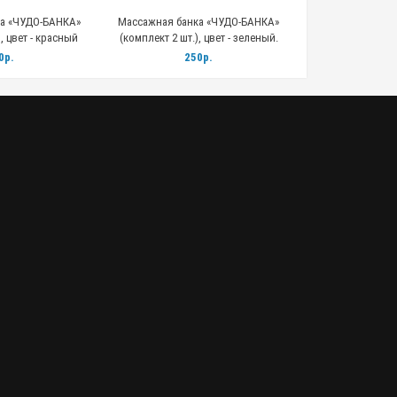
а «ЧУДО-БАНКА»
Массажная банка «ЧУДО-БАНКА»
, цвет - красный
(комплект 2 шт.), цвет - зеленый.
0р.
250р.