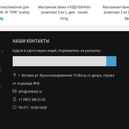
пластикатная для
Массажная банка «ЧУДО-БАНКА»
Массажная банк
 -01 "ПРА" (набор
(комплект 2 шт.), цвет - синий.
(комплект 2 шт.)
1)
0р.
151р.
26
НАШИ КОНТАКТЫ
ть
Будьте в курсе наших акций, подпишитесь на рассылку:
,
г. Москва ул. Красноказарменная 19 (Вход со двора, справа
от подъезда №4)
ы
info@zinbest.ru
+7 (901) 546-21-23
ПН-ПТ: 10:00-18:00
и