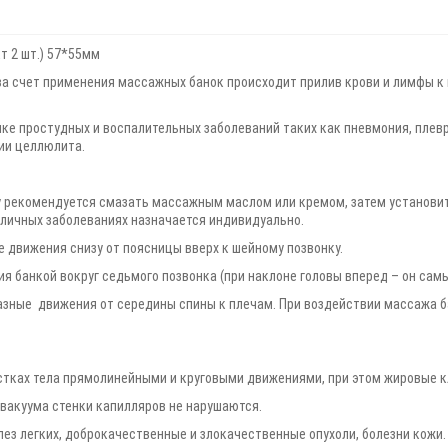
 2 шт.) 57*55мм
а счет применения массажных банок происходит прилив крови и лимфы к 
ке простудных и воспалительных заболеваний таких как пневмония, плеври
нии целлюлита.
у рекомендуется смазать массажным маслом или кремом, затем установи
зличных заболеваниях назначается индивидуально.
 движения снизу от поясницы вверх к шейному позвонку.
я банкой вокруг седьмого позвонка (при наклоне головы вперед – он сам
азные движения от середины спины к плечам. При воздействии массажа б
стках тела прямолинейными и круговыми движениями, при этом жировые к
 вакуума стенки капилляров не нарушаются.
ез легких, доброкачественные и злокачественные опухоли, болезни кожи.