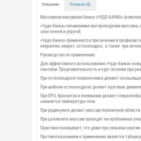
Описание
Отзывов (0)
Массажная вакуумная банка «ЧУДО-БАНКА» (комплект
«Чудо-банка» незаменима при проведении массажа, з
эластичной и упругой.
«Чудо-банка» применяется при лечении и профилакти
невралгия, неврит, остеохондроз, а также при лече
Руководство по применению:
Для эффективного использования «Чудо-банки» кож
сжатием. Продолжительность и курс лечения при ра
При остеохондрозе позвоночника делают скользящие
При шейном остеохондрозе делают круговые движени
При ОРЗ, бронхитах и пневмонии делают спиралеобр
снижается температура тела.
При радикулите делают массаж поясничной области.
При целлюлите массаж проводят на проблемных уча
Практика показывает, что даже при сильном сжатии
Противопоказанием к применению является туберкул