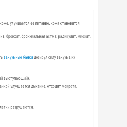
коже, улучшается ее питание, кожа становится
т, бронхит, бронхиальная астма; радикулит, миозит,
ть
вакуумные банки
дозируя силу вакуума их
ый выступающий).
анкой улучшается дыхание, отходит мокрота,
летки разрушаются.