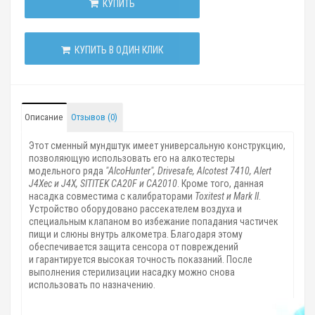
КУПИТЬ
КУПИТЬ В ОДИН КЛИК
Описание
Отзывов (0)
Этот сменный мундштук имеет универсальную конструкцию,
позволяющую использовать его на алкотестеры
модельного ряда
"AlcoHunter", Drivesafe, Alcotest 7410, Alert
J4Xec и J4X, SITITEK CA20F и CA2010
. Кроме того, данная
насадка совместима с калибраторами
Toxitest и Mark II
.
Устройство оборудовано рассекателем воздуха и
специальным клапаном во избежание попадания частичек
пищи и слюны внутрь алкометра. Благодаря этому
обеспечивается защита сенсора от повреждений
и гарантируется высокая точность показаний. После
выполнения стерилизации насадку можно снова
использовать по назначению.