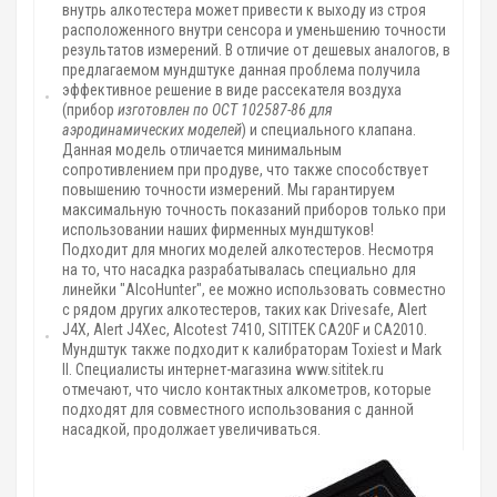
внутрь алкотестера может привести к выходу из строя
расположенного внутри сенсора и уменьшению точности
результатов измерений. В отличие от дешевых аналогов, в
предлагаемом мундштуке данная проблема получила
эффективное решение в виде рассекателя воздуха
(прибор
изготовлен по ОСТ 102587-86 для
аэродинамических моделей
) и специального клапана.
Данная модель отличается минимальным
сопротивлением при продуве, что также способствует
повышению точности измерений. Мы гарантируем
максимальную точность показаний приборов только при
использовании наших фирменных мундштуков!
Подходит для многих моделей алкотестеров. Несмотря
на то, что насадка разрабатывалась специально для
линейки "AlcoHunter", ее можно использовать совместно
с рядом других алкотестеров, таких как Drivesafe, Alert
J4X, Alert J4Xec, Alcotest 7410, SITITEK CA20F и CA2010.
Мундштук также подходит к калибраторам Toxiest и Mark
II. Специалисты интернет-магазина www.sititek.ru
отмечают, что число контактных алкометров, которые
подходят для совместного использования с данной
насадкой, продолжает увеличиваться.