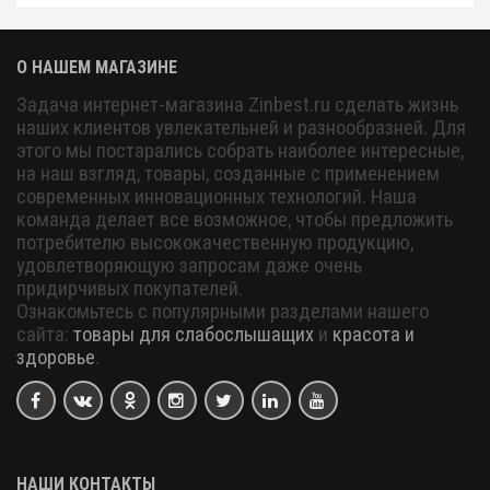
О НАШЕМ МАГАЗИНЕ
Задача интернет-магазина Zinbest.ru сделать жизнь
наших клиентов увлекательней и разнообразней. Для
этого мы постарались собрать наиболее интересные,
на наш взгляд, товары, созданные с применением
современных инновационных технологий. Наша
команда делает все возможное, чтобы предложить
потребителю высококачественную продукцию,
удовлетворяющую запросам даже очень
придирчивых покупателей.
Ознакомьтесь с популярными разделами нашего
сайта:
товары для слабослышащих
и
красота и
здоровье
.
НАШИ КОНТАКТЫ