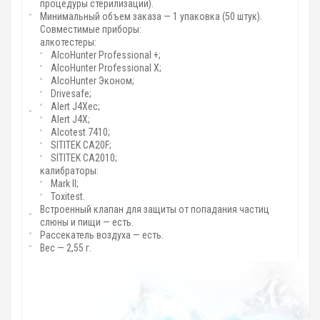
процедуры стерилизации).
Минимальный объем заказа — 1 упаковка (50 штук).
Совместимые приборы:
алкотестеры:
AlcoHunter Professional +;
AlcoHunter Professional X;
AlcoHunter Эконом;
Drivesafe;
Alert J4Xec;
Alert J4X;
Alcotest 7410;
SITITEK CA20F;
SITITEK CA2010;
калибраторы:
Mark II;
Toxitest.
Встроенный клапан для защиты от попадания частиц
слюны и пищи — есть.
Рассекатель воздуха — есть.
Вес — 2,55 г.