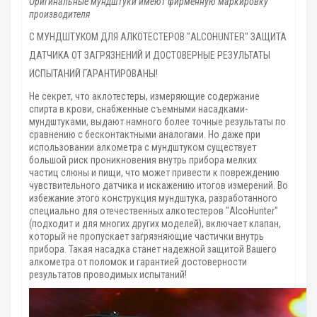
Оригинальные мундштуки имеют фирменную маркировку
производителя
С МУНДШТУКОМ ДЛЯ АЛКОТЕСТЕРОВ "ALCOHUNTER" ЗАЩИТА
ДАТЧИКА ОТ ЗАГРЯЗНЕНИЙ И ДОСТОВЕРНЫЕ РЕЗУЛЬТАТЫ
ИСПЫТАНИЙ ГАРАНТИРОВАНЫ!
Не секрет, что аклотестеры, измеряющие содержание
спирта в крови, снабженные съемными насадками-
мундштуками, выдают намного более точные результаты по
сравнению с бесконтактными аналогами. Но даже при
использовании алкометра с мундштуком существует
большой риск проникновения внутрь прибора мелких
частиц слюны и пищи, что может привести к повреждению
чувствительного датчика и искажению итогов измерений. Во
избежание этого конструкция мундштука, разработанного
специально для отечественных алкотестеров "AlcoHunter"
(подходит и для многих других моделей), включает клапан,
который не пропускает загрязняющие частички внутрь
прибора. Такая насадка станет надежной защитой Вашего
алкометра от поломок и гарантией достоверности
результатов проводимых испытаний!