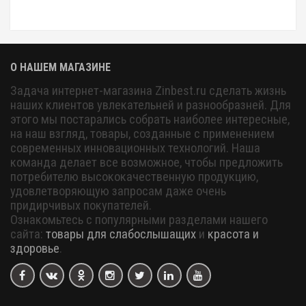
О НАШЕМ МАГАЗИНЕ
Задача интернет-магазина Zinbest.ru сделать жизнь
наших клиентов увлекательней и разнообразней. Для
этого мы постарались собрать наиболее интересные,
на наш взгляд, товары, созданные с применением
современных инновационных технологий. Наша
команда делает все возможное, чтобы предложить
потребителю высококачественную продукцию,
удовлетворяющую запросам даже очень
придирчивых покупателей.
Ознакомьтесь с популярными разделами нашего
сайта:
товары для слабослышащих
и
красота и
здоровье
.