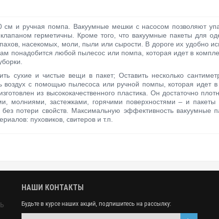
см и ручная помпа. Вакуумные мешки с насосом позволяют упа
клапаном герметичны. Кроме того, что вакуумные пакеты для од
ахов, насекомых, моли, пыли или сырости. В дороге их удобно исп
 вам понадобится любой пылесос или помпа, которая идет в компле
уборки.
ить сухие и чистые вещи в пакет; Оставить несколько сантиметр
ть воздух с помощью пылесоса или ручной помпы, которая идет в 
изготовлен из высококачественного пластика. Он достаточно плот
и, молниями, застежками, горячими поверхностями – и пакеты
 без потери свойств. Максимальную эффективность вакуумные 
риалов: пуховиков, свитеров и т.п.
НАШИ КОНТАКТЫ
ь
Будьте в курсе наших акций, подпишитесь на рассылку: