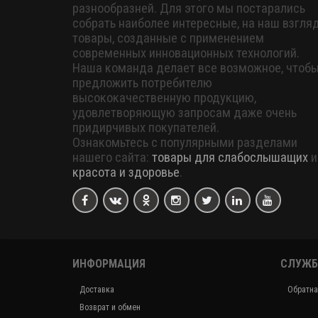
разнообразней. Для этого мы постарались
собрать наиболее интересные, на наш взгляд
товары, созданные с применением
современных инновационных технологий.
Наша команда делает все возможное, чтоб
предложить потребителю
высококачественную продукцию,
удовлетворяющую запросам даже очень
придирчивых покупателей.
Ознакомьтесь с популярными разделами
нашего сайта:
товары для слабослышащих
и
красота и здоровье
.
ИНФОРМАЦИЯ
СЛУЖБ
Доставка
Обратна
Возврат и обмен