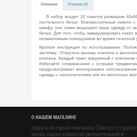
Описание
Отзывов (0)
В набор входит 10 пакетов размером 40х60 
постельного белья. Компрессионные пакеты с 
шкафу, они также защищают вашу одежду от зап
белья. Для того, чтобы завакуумировать пакет,
незаменимым помощником во время сезонной 
Краткая инструкция по использованию: Полож
застежку; Открутить крышку клапана и высоса
клапана. Каждый пакет вакуумный с клапаном 
Избегайте соприкасания с острыми предметам
предусматривает многоразовое использование
одежды с наполнителями или из неплотных мате
О НАШЕМ МАГАЗИНЕ
Задача интернет-магазина Zinbest.ru сделат
жизнь наших клиентов увлекательней и