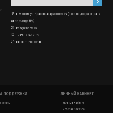
,
г. Москва ул. Красноказарменная 19 (Вход со двора, справа
от подъезда №4)
ы
info@zinbest.ru
+7 (901) 546-21-23
ПН-ПТ: 10:00-18:00
А ПОДДЕРЖКИ
ЛИЧНЫЙ КАБИНЕТ
я связь
Личный Кабинет
История заказов