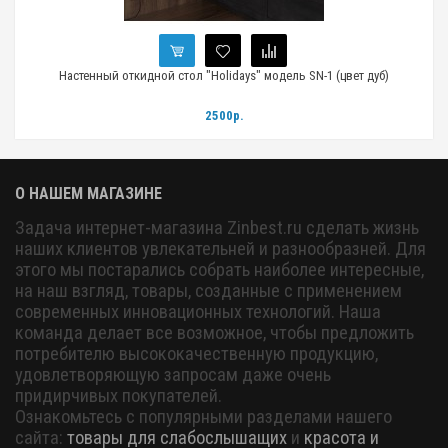
)
Настенный откидной стол "Holidays" модель SN-1 (цвет дуб)
2500р.
О НАШЕМ МАГАЗИНЕ
Задача интернет-магазина Zinbest.ru сделать жизнь
наших клиентов увлекательней и разнообразней. Для
этого мы постарались собрать наиболее интересные,
на наш взгляд, товары, созданные с применением
современных инновационных технологий. Наша
команда делает все возможное, чтобы предложить
потребителю высококачественную продукцию,
удовлетворяющую запросам даже очень
придирчивых покупателей.
Ознакомьтесь с популярными разделами нашего
сайта:
товары для слабослышащих
и
красота и