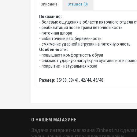
Описание
Отзывов (0)
Показания:
- болевые ощущения в области пяточного отдела 
- реабилитация после травм пяточной кости
- пяточная шпора
- избыточный вес, беременность
- смягчение ударной нагрузки на пяточную часть
Особенности:
- повышают комфортность обуви
- снижают ударную нагрузку на суставы ног и позв
- покрытие - натуральная кожа
Размер:
35/38, 39/41, 42/44, 45/48
О НАШЕМ МАГАЗИНЕ
Задача интернет-магазина Zinbest.ru сделат
жизнь наших клиентов увлекательней и