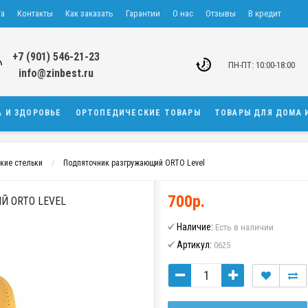
та
Контакты
Как заказать
Гарантии
О нас
Отзывы
В кредит
+7 (901) 546-21-23
ПН-ПТ: 10:00-18:00
info@zinbest.ru
А И ЗДОРОВЬЕ
ОРТОПЕДИЧЕСКИЕ ТОВАРЫ
ТОВАРЫ ДЛЯ ДОМА 
кие стельки
Подпяточник разгружающий ORTO Level
700р.
 ORTO LEVEL
Наличие:
Есть в наличии
Артикул:
0625