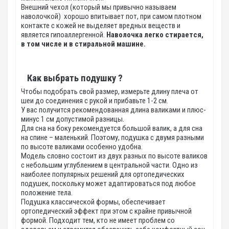
Внешний чехол (который мы привычно называем
наволочкой) хорошо впитывает пот, при самом плотном
контакте с кожей не выделяет вредных веществ и
является гипоаллергенной.
Наволочка легко стирается,
в том числе и в стиральной машине.
Как выбрать подушку ?
Чтобы подобрать свой размер, измерьте длину плеча от
шеи до соединения с рукой и прибавьте 1-2 см.
У вас получится рекомендованная длина валиками и плюс-
минус 1 см допустимой разницы.
Для сна на боку рекомендуется большой валик, а для сна
на спине – маленький. Поэтому, подушка с двумя разными
по высоте валиками особенно удобна.
Модель словно состоит из двух разных по высоте валиков
с небольшим углублением в центральной части. Одно из
наиболее популярных решений для ортопедических
подушек, поскольку может адаптироваться под любое
положение тела.
Подушка классической формы, обеспечивает
ортопедический эффект при этом с крайне привычной
формой. Подходит тем, кто не имеет проблем со