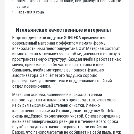
размножению бактерий на ткани, нейтрализуют неприятные
запаха
Гарантия 3 года
Итальянские качественные материалы
В ортопедической подушке SONTEKA применяется
современный материал с эффектом памяти формы –
вязкоэластичный пенополиуретан DOW. Материал состоит
из множества маленьких ячеек, объединённых в сложную
пространственную структуру. Каждая ячейка работает как
мячик, принимая на себя часть веса головы и шеи.
Сжимаясь, ячейка материала выполняет функцию
амортизатора. За счёт этого подушка хорошо
распределяет давление тела и поддерживает шейный
отдел позвоночника.
Материал основы, вспененный вяскоэластичный
пенополиуретан итальянского производства, изготовлен
из сырья высочайшей степени очистки. Именно
качественное сырьё из Италии делает подушку Sonteka
очень надёжной, экологически чистой. Основа подушки не
вызывает аллергических реакций и в течение всего срока
службы подушки отлично сохраняет свои свойства.
Важно, что пенополиуретан не собирает на себя пыль, и уж