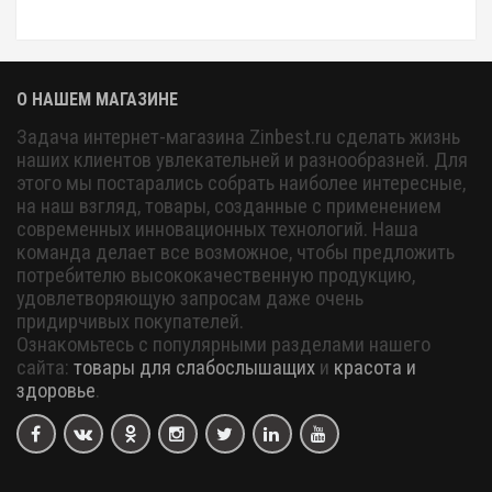
О НАШЕМ МАГАЗИНЕ
Задача интернет-магазина Zinbest.ru сделать жизнь
наших клиентов увлекательней и разнообразней. Для
этого мы постарались собрать наиболее интересные,
на наш взгляд, товары, созданные с применением
современных инновационных технологий. Наша
команда делает все возможное, чтобы предложить
потребителю высококачественную продукцию,
удовлетворяющую запросам даже очень
придирчивых покупателей.
Ознакомьтесь с популярными разделами нашего
сайта:
товары для слабослышащих
и
красота и
здоровье
.