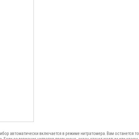
рибор автоматически включается в режиме нитратомера. Вам останется то
. Если содержание нитратов превышено, экран станет желтым или красным