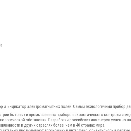
ка
тер и индикатор электромагнитных полей. Самый технологичный прибор дл
устрии бытовых и промышленных приборов экологического контроля и ме
экологической обстановки. Разработки российских инженеров успешно в
ленности и других отраслях более, чем в 40 странах мира.
щательно продумывают эргономику и интерфейс, ориентируясь в первую 