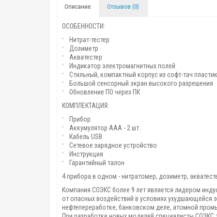
Описание
Отзывов (0)
ОСОБЕННОСТИ:
Нитрат-тестер
Дозиметр
Акватестер
Индикатор электромагнитных полей
Стильный, компактный корпус из софт-тач пласти
Большой сенсорный экран высокого разрешения
Обновление ПО через ПК
КОМПЛЕКТАЦИЯ:
Прибор
Аккумулятор ААА - 2 шт.
Кабель USB
Сетевое зарядное устройство
Инструкция
Гарантийный талон
4 прибора в одном - нитратомер, дозиметр, акватес
Компания СОЭКС более 9 лет является лидером инд
от опасных воздействий в условиях ухудшающейся 
нефтепереработке, банковском деле, атомной промыш
При разработке новых моделей специалисты СОЭКС т