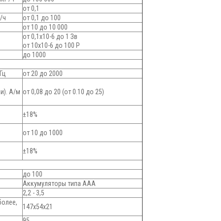
от 0,1
/ч
от 0,1 до 100
от 10 до 10 000
от 0,1x10-6 до 1 Зв
от 10x10-6 до 100 Р
до 1000
Гц
от 20 до 2000
и). А/м
от 0,08 до 20 (от 0.10 до 25)
±18%
от 10 до 1000
±18%
до 100
Аккумуляторы типа ААА
2,2 - 3,5
более,
147x54x21
95