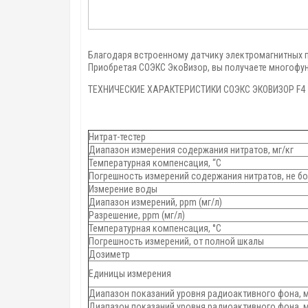
Благодаря встроенному датчику электромагнитных 
Приобретая СОЭКС ЭкоВизор, вы получаете многофу
ТЕХНИЧЕСКИЕ ХАРАКТЕРИСТИКИ СОЭКС ЭКОВИЗОР F4
Нитрат-тестер
Диапазон измерения содержания нитратов, мг/кг
Температурная компенсация, “С
Погрешность измерений содержания нитратов, не б
Измерение воды
Диапазон измерений, ppm (мг/л)
Разрешение, ppm (мг/л)
Температурная компенсация, °С
Погрешность измерений, от полной шкалы
Дозиметр
Единицы измерения
Диапазон показаний уровня радиоактивного фона, 
Диапазон показаний уровня радиоактивного фона, 