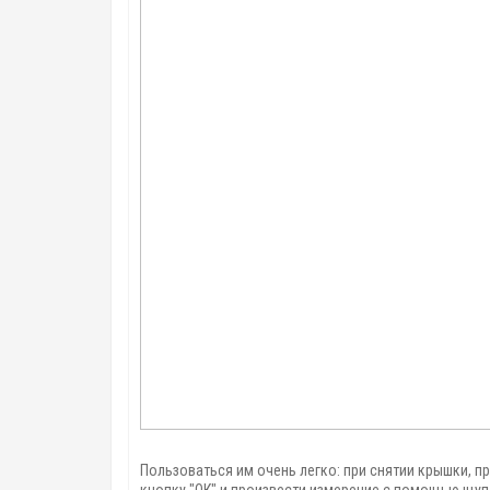
Пользоваться им очень легко: при снятии крышки, п
кнопку "ОК" и произвести измерение с помощью щупа