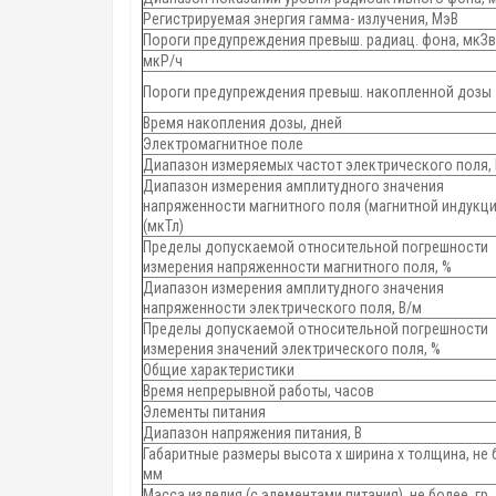
Регистрируемая энергия гамма- излучения, МэВ
Пороги предупреждения превыш. радиац. фона, мкЗв
мкР/ч
Пороги предупреждения превыш. накопленной дозы
Время накопления дозы, дней
Электромагнитное поле
Диапазон измеряемых частот электрического поля, 
Диапазон измерения амплитудного значения
напряженности магнитного поля (магнитной индукци
(мкТл)
Пределы допускаемой относительной погрешности
измерения напряженности магнитного поля, %
Диапазон измерения амплитудного значения
напряженности электрического поля, В/м
Пределы допускаемой относительной погрешности
измерения значений электрического поля, %
Общие характеристики
Время непрерывной работы, часов
Элементы питания
Диапазон напряжения питания, В
Габаритные размеры высота х ширина х толщина, не 
мм
Масса изделия (с элементами питания), не более, гр.