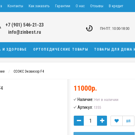
та
Контакты
Как заказать
Гарантии
О нас
Отзывы
В кредит
+7 (901) 546-21-23
ПН-ПТ: 10:00-18:00
info@zinbest.ru
А И ЗДОРОВЬЕ
ОРТОПЕДИЧЕСКИЕ ТОВАРЫ
ТОВАРЫ ДЛЯ ДОМА 
ние
СОЭКС Эковизор F4
11000р.
F4
Наличие:
Нет в наличии
Артикул:
1355