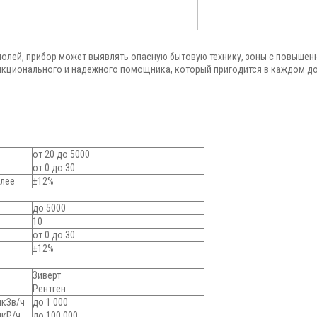
полей, прибор может выявлять опасную бытовую технику, зоны с повышен
нкционального и надежного помощника, который пригодится в каждом до
от 20 до 5000
от 0 до 30
олее
±12%
до 5000
10
от 0 до 30
±12%
Зиверт
Рентген
мкЗв/ч
до 1 000
мкР/ч
до 100 000