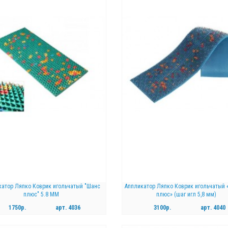
катор Ляпко Коврик игольчатый "Шанс
Аппликатор Ляпко Коврик игольчатый 
плюс" 5.8 ММ
плюс» (шаг игл 5,8 мм)
1750р.
арт.
4036
3100р.
арт.
4040