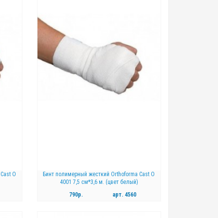
КУПИТЬ
Cast O
Бинт полимерный жесткий Orthoforma Cast O
4001 7,5 см*3,6 м. (цвет белый)
790р.
арт.
4560
КУПИТЬ