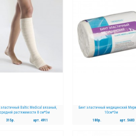
 эластичный Baltic Medical вязаный,
Бинт эластичный медицинский Мер
средней растяжимости 8 см*5м
10см*3м
315р.
арт.
4911
180р.
арт.
5683
КУПИТЬ
КУПИТЬ