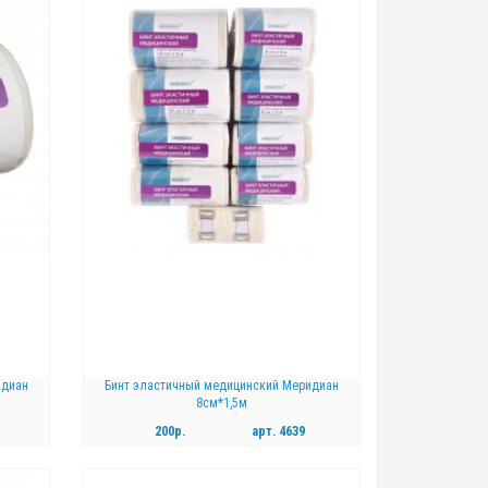
идиан
Бинт эластичный медицинский Меридиан
8см*1,5м
200р.
арт.
4639
КУПИТЬ