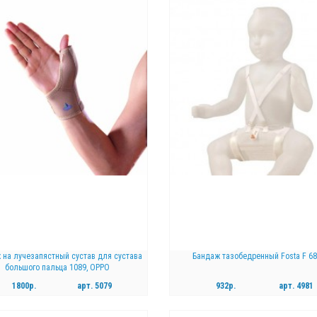
КУПИТЬ
КУПИТЬ
 на лучезапястный сустав для сустава
Бандаж тазобедренный Fosta F 6
большого пальца 1089, OPPO
1800р.
арт.
5079
932р.
арт.
4981