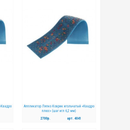
«Квадро
Аппликатор Ляпко Коврик игольчатый «Квадро
плюс» (шаг игл 6,2 мм)
2700р.
арт.
4041