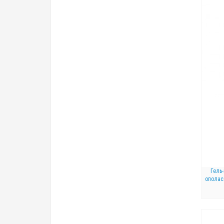
Гель
ополас