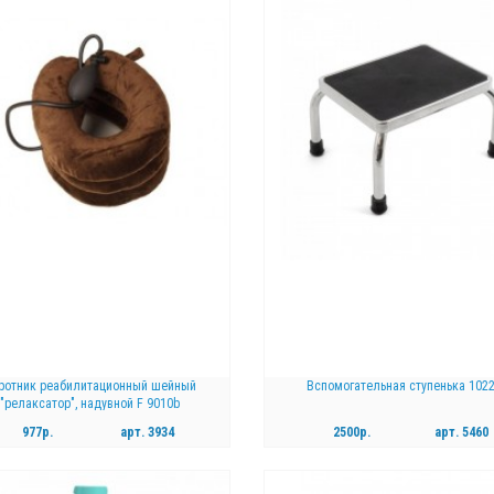
ротник реабилитационный шейный
Вспомогательная ступенька 102
"релаксатор", надувной F 9010b
977р.
арт.
3934
2500р.
арт.
5460
КУПИТЬ
КУПИТЬ