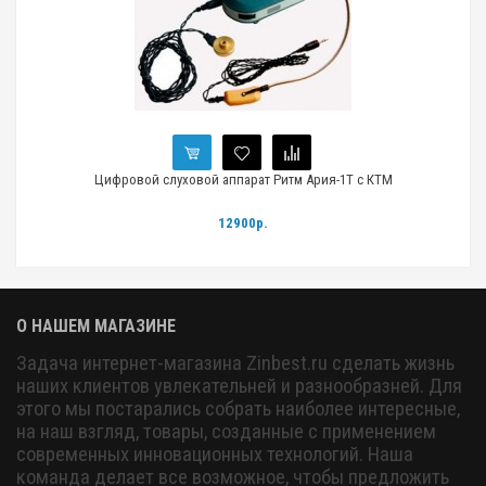
Цифровой слуховой аппарат Ритм Ария-1Т с КТМ
12900р.
О НАШЕМ МАГАЗИНЕ
Задача интернет-магазина Zinbest.ru сделать жизнь
наших клиентов увлекательней и разнообразней. Для
этого мы постарались собрать наиболее интересные,
на наш взгляд, товары, созданные с применением
современных инновационных технологий. Наша
команда делает все возможное, чтобы предложить