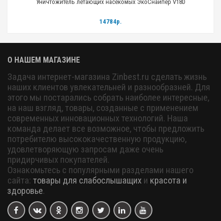
Уничтожитель летающих насекомых ЭкоСнайпер V18D
14784р.
О НАШЕМ МАГАЗИНЕ
Задача интернет-магазина Zinbest.ru сделать жизнь
наших клиентов увлекательней и разнообразней. Для
этого мы постарались собрать наиболее интересные,
на наш взгляд, товары, созданные с применением
современных инновационных технологий. Наша
команда делает все возможное, чтобы предложить
потребителю высококачественную продукцию,
удовлетворяющую запросам даже очень
придирчивых покупателей.
Ознакомьтесь с популярными разделами нашего
сайта:
товары для слабослышащих
и
красота и
здоровье
.