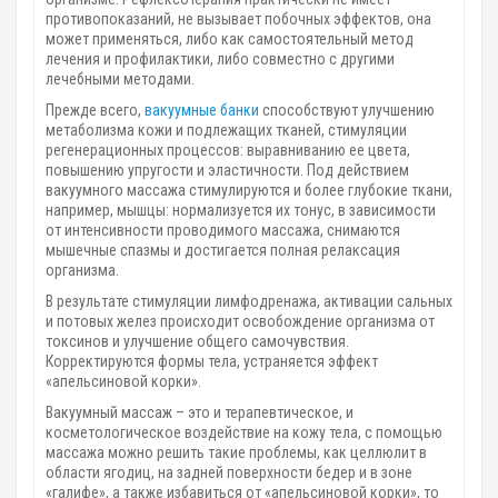
противопоказаний, не вызывает побочных эффектов, она
может применяться, либо как самостоятельный метод
лечения и профилактики, либо совместно с другими
лечебными методами.
Прежде всего,
вакуумные банки
способствуют улучшению
метаболизма кожи и подлежащих тканей, стимуляции
регенерационных процессов: выравниванию ее цвета,
повышению упругости и эластичности. Под действием
вакуумного массажа стимулируются и более глубокие ткани,
например, мышцы: нормализуется их тонус, в зависимости
от интенсивности проводимого массажа, снимаются
мышечные спазмы и достигается полная релаксация
организма.
В результате стимуляции лимфодренажа, активации сальных
и потовых желез происходит освобождение организма от
токсинов и улучшение общего самочувствия.
Корректируются формы тела, устраняется эффект
«апельсиновой корки».
Вакуумный массаж – это и терапевтическое, и
косметологическое воздействие на кожу тела, с помощью
массажа можно решить такие проблемы, как целлюлит в
области ягодиц, на задней поверхности бедер и в зоне
«галифе», а также избавиться от «апельсиновой корки», то