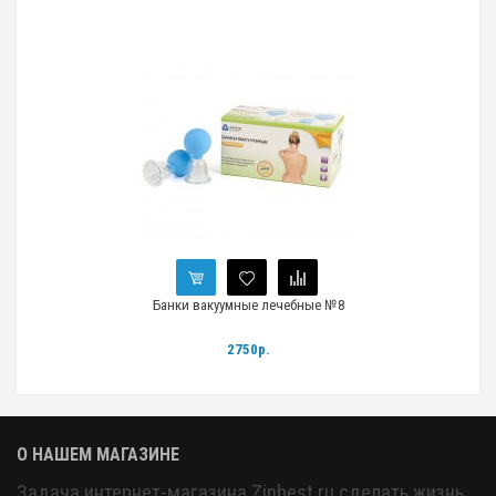
Банки вакуумные лечебные №8
Банк
2750р.
О НАШЕМ МАГАЗИНЕ
Задача интернет-магазина Zinbest.ru сделать жизнь