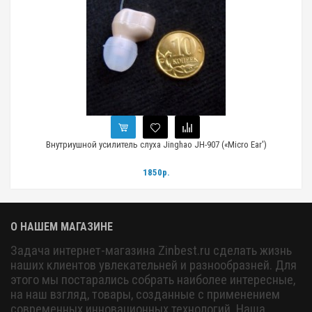
Внутриушной усилитель слуха Jinghao JH-907 («Micro Ear')
1850р.
О НАШЕМ МАГАЗИНЕ
Задача интернет-магазина Zinbest.ru сделать жизнь
наших клиентов увлекательней и разнообразней. Для
этого мы постарались собрать наиболее интересные,
на наш взгляд, товары, созданные с применением
современных инновационных технологий. Наша