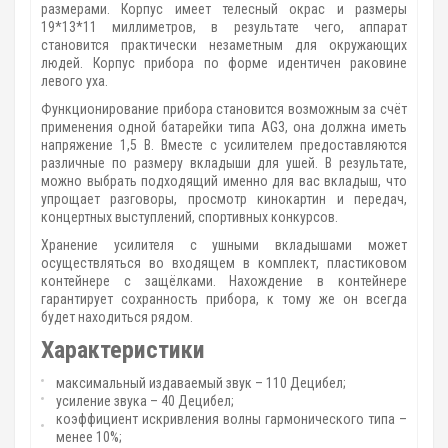
размерами. Корпус имеет телесный окрас и размеры
19*13*11 миллиметров, в результате чего, аппарат
становится практически незаметным для окружающих
людей. Корпус прибора по форме идентичен раковине
левого уха.
Функционирование прибора становится возможным за счёт
применения одной батарейки типа AG3, она должна иметь
напряжение 1,5 В. Вместе с усилителем предоставляются
различные по размеру вкладыши для ушей. В результате,
можно выбрать подходящий именно для вас вкладыш, что
упрощает разговоры, просмотр кинокартин и передач,
концертных выступлений, спортивных конкурсов.
Хранение усилителя с ушными вкладышами может
осуществляться во входящем в комплект, пластиковом
контейнере с защёлками. Нахождение в контейнере
гарантирует сохранность прибора, к тому же он всегда
будет находиться рядом.
Характеристики
максимальный издаваемый звук – 110 Децибел;
усиление звука – 40 Децибел;
коэффициент искривления волны гармонического типа –
менее 10%;