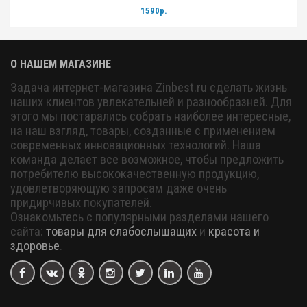
1590р.
О НАШЕМ МАГАЗИНЕ
Задача интернет-магазина Zinbest.ru сделать жизнь
наших клиентов увлекательней и разнообразней. Для
этого мы постарались собрать наиболее интересные,
на наш взгляд, товары, созданные с применением
современных инновационных технологий. Наша
команда делает все возможное, чтобы предложить
потребителю высококачественную продукцию,
удовлетворяющую запросам даже очень
придирчивых покупателей.
Ознакомьтесь с популярными разделами нашего
сайта:
товары для слабослышащих
и
красота и
здоровье
.