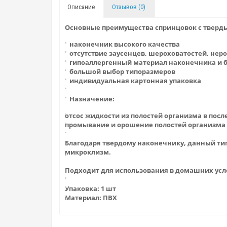
Описание
Отзывов (0)
Основные преимущества спринцовок с тверд
наконечник высокого качества
отсутствие заусенцев, шероховатостей, нер
гипоаллергенный материал наконечника и 
большой выбор типоразмеров
индивидуальная картонная упаковка
Назначение:
отсос жидкости из полостей организма в пос
промывание и орошение полостей организма 
Благодаря твердому наконечнику, данный тип
микроклизм.
Подходит для использования в домашних усл
Упаковка: 1 шт
Материал: ПВХ