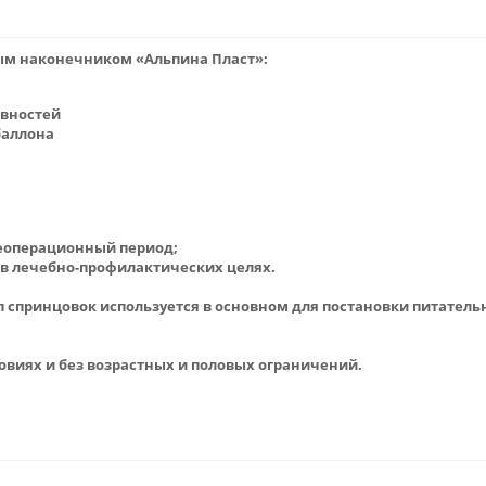
ым наконечником «Альпина Пласт»:
овностей
баллона
леоперационный период;
в лечебно-профилактических целях.
 спринцовок используется в основном для постановки питатель
овиях и без возрастных и половых ограничений.