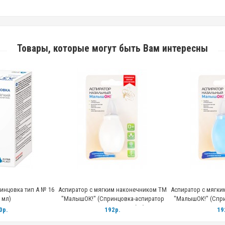
Товары, которые могут быть Вам интересны
инцовка тип А № 16
Аспиратор с мягким наконечником ТМ
Аспиратор с мягки
 мл)
"МалышОК!" (Спринцовка-аспиратор
"МалышОК!" (Спри
СПП-«Альпина Пласт» Б1-1), блистер
СПП-«Альпина Плас
0р.
192р.
19
белый
Гол