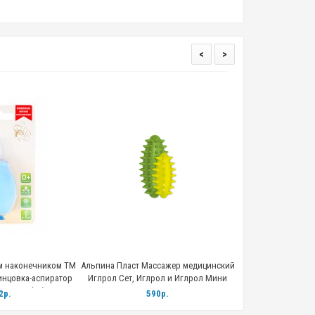
<
>
м наконечником ТМ
Альпина Пласт Массажер медицинский
Альпина Пласт Мас
нцовка-аспиратор
Иглрол Сет, Иглрол и Иглрол Мини
Иглрол Фи
т» Б1-1), блистер
цвет зеленый желтый
2р.
590р.
42
убой