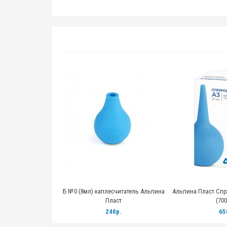
нцовка тип Б № 11,
Б №0 (8мл) каплесчитатель Альпина
Альпина Пласт Спр
 мл
Пласт
(700
0р.
240р.
65