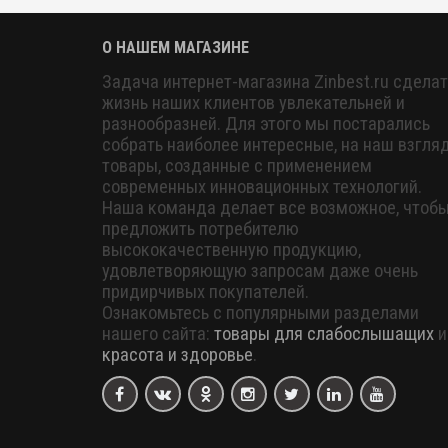
О НАШЕМ МАГАЗИНЕ
Задача интернет-магазина Zinbest.ru сделат
жизнь наших клиентов увлекательней и
разнообразней. Для этого мы постарались
собрать наиболее интересные, на наш взгляд
товары, созданные с применением
современных инновационных технологий.
Наша команда делает все возможное, чтоб
предложить потребителю
высококачественную продукцию,
удовлетворяющую запросам даже очень
придирчивых покупателей.
Ознакомьтесь с популярными разделами
нашего сайта:
товары для слабослышащих
и
красота и здоровье
.