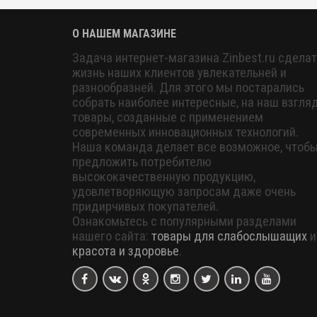
О НАШЕМ МАГАЗИНЕ
Задача интернет-магазина Zinbest.ru сделат
жизнь наших клиентов увлекательней и
разнообразней. Для этого мы постарались
собрать наиболее интересные, на наш взгляд
товары, созданные с применением
современных инновационных технологий.
Наша команда делает все возможное, чтоб
предложить потребителю
высококачественную продукцию,
удовлетворяющую запросам даже очень
придирчивых покупателей.
Ознакомьтесь с популярными разделами
нашего сайта:
товары для слабослышащих
и
красота и здоровье
.