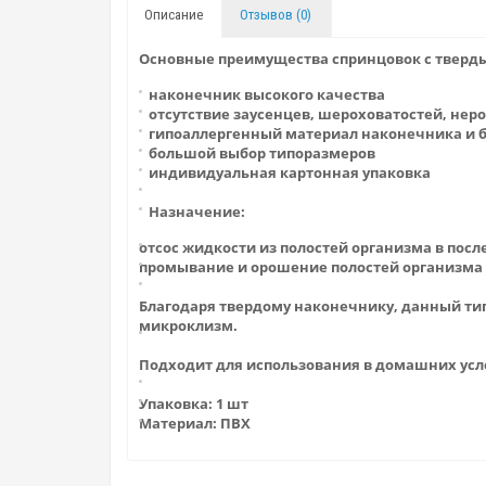
Описание
Отзывов (0)
Основные преимущества спринцовок с тверд
наконечник высокого качества
отсутствие заусенцев, шероховатостей, нер
гипоаллергенный материал наконечника и 
большой выбор типоразмеров
индивидуальная картонная упаковка
Назначение:
отсос жидкости из полостей организма в пос
промывание и орошение полостей организма 
Благодаря твердому наконечнику, данный тип
микроклизм.
Подходит для использования в домашних усл
Упаковка: 1 шт
Материал: ПВХ