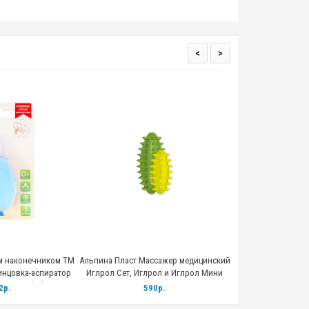
<
>
м наконечником ТМ
Альпина Пласт Массажер медицинский
Альпина Пласт Мас
нцовка-аспиратор
Иглрол Сет, Иглрол и Иглрол Мини
Иглрол Фи
т» Б1-1), блистер
цвет зеленый желтый
2р.
590р.
42
убой