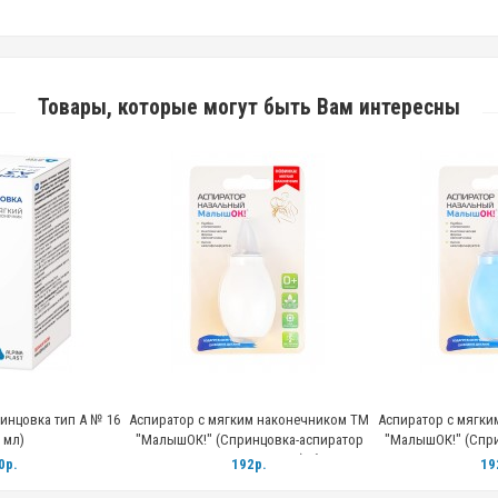
Товары, которые могут быть Вам интересны
инцовка тип А № 16
Аспиратор с мягким наконечником ТМ
Аспиратор с мягки
 мл)
"МалышОК!" (Спринцовка-аспиратор
"МалышОК!" (Спри
СПП-«Альпина Пласт» Б1-1), блистер
СПП-«Альпина Плас
0р.
192р.
19
белый
Гол