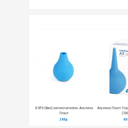
нцовка тип Б № 11,
Б №0 (8мл) каплесчитатель Альпина
Альпина Пласт Спр
 мл
Пласт
(700
0р.
240р.
65