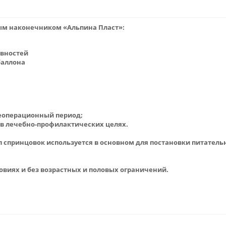
ым наконечником «Альпина Пласт»:
овностей
баллона
леоперационный период;
в лечебно-профилактических целях.
 спринцовок используется в основном для постановки питатель
овиях и без возрастных и половых ограничений.