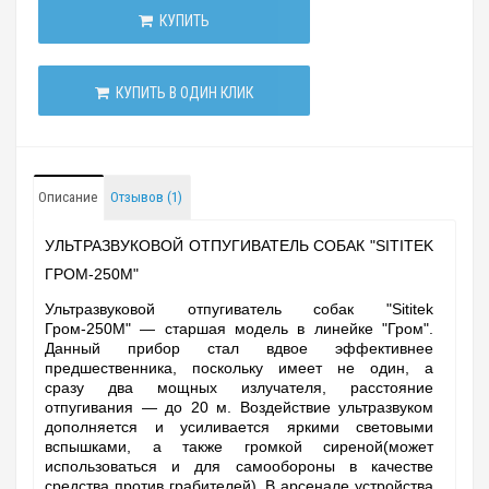
КУПИТЬ
КУПИТЬ В ОДИН КЛИК
Описание
Отзывов (1)
УЛЬТРАЗВУКОВОЙ ОТПУГИВАТЕЛЬ СОБАК "SITITEK
ГРОМ-250М"
Ультразвуковой отпугиватель собак "Sititek
Гром-250М" — старшая модель в линейке "Гром".
Данный прибор стал вдвое эффективнее
предшественника, поскольку имеет не один, а
сразу два мощных излучателя, расстояние
отпугивания — до 20 м. Воздействие ультразвуком
дополняется и усиливается яркими световыми
вспышками, а также громкой сиреной(может
использоваться и для самообороны в качестве
средства против грабителей). В арсенале устройства