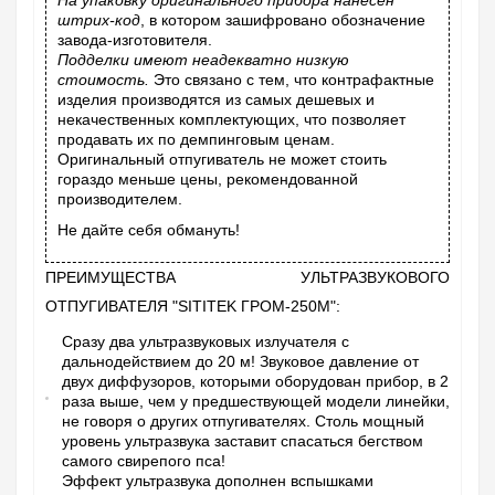
На упаковку оригинального прибора нанесен
штрих-код
, в котором зашифровано обозначение
завода-изготовителя.
Подделки имеют неадекватно низкую
стоимость.
Это связано с тем, что контрафактные
изделия производятся из самых дешевых и
некачественных комплектующих, что позволяет
продавать их по демпинговым ценам.
Оригинальный отпугиватель не может стоить
гораздо меньше цены, рекомендованной
производителем.
Не дайте себя обмануть!
ПРЕИМУЩЕСТВА УЛЬТРАЗВУКОВОГО
ОТПУГИВАТЕЛЯ "SITITEK ГРОМ-250М":
Сразу два ультразвуковых излучателя с
дальнодействием до 20 м! Звуковое давление от
двух диффузоров, которыми оборудован прибор, в 2
раза выше, чем у предшествующей модели линейки,
не говоря о других отпугивателях. Столь мощный
уровень ультразвука заставит спасаться бегством
самого свирепого пса!
Эффект ультразвука дополнен вспышками