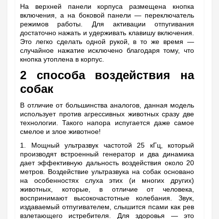
На верхней панели корпуса размещена кнопка
включения, а на боковой панели — переключатель
режимов работы. Для активации отпугивания
достаточно нажать и удерживать клавишу включения.
Это легко сделать одной рукой, в то же время —
случайное нажатие исключено благодаря тому, что
кнопка утоплена в корпус.
2 способа воздействия на
собак
В отличие от большинства аналогов, данная модель
использует против агрессивных животных сразу две
технологии. Такого напора испугается даже самое
смелое и злое животное!
1. Мощный ультразвук частотой 25 кГц, который
производят встроенный генератор и два динамика
дает эффективную дальность воздействия около 20
метров. Воздействие ультразвука на собак основано
на особенностях слуха этих (и многих других)
животных, которые, в отличие от человека,
воспринимают высокочастотные колебания. Звук,
издаваемый отпугивателем, слышится псами как рев
взлетающего истребителя. Для здоровья — это