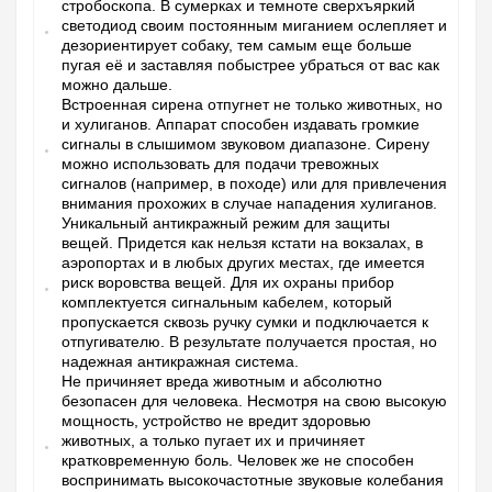
стробоскопа.
В сумерках и темноте сверхъяркий
светодиод своим постоянным миганием ослепляет и
дезориентирует собаку, тем самым еще больше
пугая её и заставляя побыстрее убраться от вас как
можно дальше.
Встроенная сирена отпугнет не только животных, но
и хулиганов. Аппарат способен издавать громкие
сигналы в слышимом звуковом диапазоне. Сирену
можно использовать для подачи тревожных
сигналов (например, в походе) или для привлечения
внимания прохожих в случае нападения хулиганов.
Уникальный антикражный режим для защиты
вещей. Придется как нельзя кстати на вокзалах, в
аэропортах и в любых других местах, где имеется
риск воровства вещей. Для их охраны прибор
комплектуется сигнальным кабелем, который
пропускается сквозь ручку сумки и подключается к
отпугивателю. В результате получается простая, но
надежная антикражная система.
Не причиняет вреда животным и абсолютно
безопасен для человека.
Несмотря на свою высокую
мощность, устройство не вредит здоровью
животных, а только пугает их и причиняет
кратковременную боль. Человек же не способен
воспринимать высокочастотные звуковые колебания