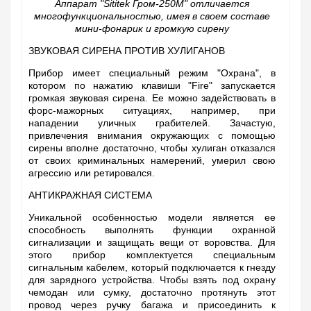
Аппарат "Sititek Гром-250М" отличается
многофункциональностью, имея в своем составе
мини-фонарик и громкую сирену
ЗВУКОВАЯ СИРЕНА ПРОТИВ ХУЛИГАНОВ
Прибор имеет специальный режим "Охрана", в
котором по нажатию клавиши "Fire" запускается
громкая звуковая сирена. Ее можно задействовать в
форс-мажорных ситуациях, например, при
нападении уличных грабителей. Зачастую,
привлечения внимания окружающих с помощью
сирены вполне достаточно, чтобы хулиган отказался
от своих криминальных намерений, умерил свою
агрессию или ретировался.
АНТИКРАЖНАЯ СИСТЕМА
Уникальной особенностью модели является ее
способность выполнять функции охранной
сигнализации и защищать вещи от воровства. Для
этого прибор комплектуется специальным
сигнальным кабелем, который подключается к гнезду
для зарядного устройства. Чтобы взять под охрану
чемодан или сумку, достаточно протянуть этот
провод через ручку багажа и присоединить к