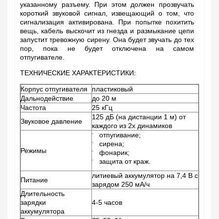
указанному разъему. При этом должен прозвучать
короткий звуковой сигнал, извещающий о том, что
сигнализация активирована. При попытке похитить
вещь, кабель выскочит из гнезда и размыкание цепи
запустит тревожную сирену. Она будет звучать до тех
пор, пока не будет отключена на самом
отпугивателе.
ТЕХНИЧЕСКИЕ ХАРАКТЕРИСТИКИ:
Корпус отпугивателя
пластиковый
Дальнодействие
до 20 м
Частота
25 кГц
125 дБ (на дистанции 1 м) от
Звуковое давление
каждого из 2х динамиков
отпугивание;
сирена;
Режимы
фонарик;
защита от краж.
литиевый аккумулятор на 7,4 В с
Питание
зарядом 250 мА/ч
Длительность
зарядки
4-5 часов
аккумулятора