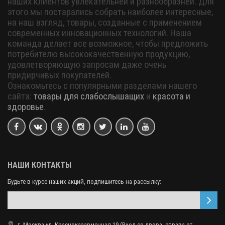
наших клиентов увлекательней и разнообразней. Для
этого мы постарались собрать наиболее интересные,
на наш взгляд, товары, созданные с применением
современных инновационных технологий. Наша
команда делает все возможное, чтобы предложить
потребителю высококачественную продукцию,
удовлетворяющую запросам даже очень
придирчивых покупателей.
Ознакомьтесь с популярными разделами нашего
сайта:
товары для слабослышащих
и
красота и
здоровье
.
НАШИ КОНТАКТЫ
Будьте в курсе наших акций, подпишитесь на рассылку:
г. Москва ул. Красноказарменная 19 (Вход со двора, справа от