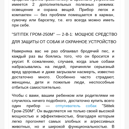
имеется 2 дополнительных полезных режима:
освещение и охрана вещей. Прибор легок и
компактен — без проблем помещается в карман,
сумочку или барсетку, т.е. его всегда можно иметь
при себе.
"SITITEK ГРОМ-250М" — 2-В-1: МОЩНОЕ СРЕДСТВО
ДЛЯ ЗАЩИТЫ ОТ СОБАК И ОХРАННОЕ УСТРОЙСТВО
Наверняка вас не раз облаивал бродячий пес, и
каждый раз вы боялись того, что он бросится и
укусит. К сожалению, случаев, когда злые собаки
набрасывались на людей, причиняли серьезный
вред здоровью и даже загрызали насмерть, известно
достаточно много. Особенно часто страдают,
женщины, дети и пожилые люди, неспособные
отбиться самостоятельно.
Чтобы с вами, вашим ребенком или родителями не
случилось ничего подобного, достаточно купить всего
один прибор —
отпугиватель собак
"Sititek
Гром-250М". Он выделяется не только своей высокой
мощностью и эффективностью, благодаря которым
легко прогоняет самых злобных и агрессивных
животных, но и широкой функциональностью. В