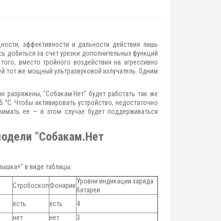
ности, эффективности и дальности действия лишь
сь добиться за счет урезки дополнительных функций
 того, вместо тройного воздействия на агрессивно
ей тот же мощный ультразвуковой излучатель. Одним
 разряжены, "Собакам.Нет" будет работать так же
5 °С. Чтобы активировать устройство, недостаточно
жимать ее — в этом случае будет поддерживаться
модели "Собакам.Нет
пышка+" в виде таблицы.
Уровни индикации заряда
Стробоскоп
Фонарик
батареи
есть
есть
4
нет
нет
3