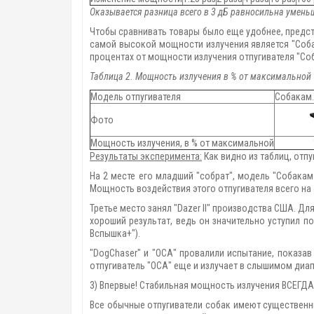
Оказывается разница всего в 3 дБ равносильна уменьше
Чтобы сравнивать товары было еще удобнее, предст
самой высокой мощности излучения является "Соба
процентах от мощности излучения отпугивателя "Со
Таблица 2. Мощность излучения в % от максимальной
Модель отпугивателя
Собакам.
Фото
Мощность излучения, в % от максимальной
Результаты эксперимента:
Как видно из таблиц, отп
На 2 месте его младший "собрат", модель "Собакам.
Мощность воздействия этого отпугивателя всего на 
Третье место занял "Dazer II" производства США. Дл
хороший результат, ведь он значительно уступил п
Вспышка+").
"DogChaser" и "ОСА" провалили испытание, показа
отпугиватель "ОСА" еще и излучает в слышимом диап
3) Впервые! Стабильная мощность излучения ВСЕГДА
Все обычные отпугиватели собак имеют существенны