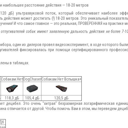
и наибольшее расстояние действия — 18-20 метров
..120 дБ) ультразвуковой поток, который обеспечивает наиболее эфф
 действия может достигать (!) 18-20 метров. Это уникальный показатель
чения! И что самое главное — это реальная, ПРОВЕРЕННАЯ на практике мо
отпугивателей собак имеют заявленную дальность действия не более 7-1
рибора, один из дилеров провел видеоэксперимент, в ходе которого был
пугивателей фиксировалась при помощи сертифицированного профессио
лены в таблицах.
Собакам.Нет
DogChaser
Собакам.Нет Вспышка+
Б
118,3 дБ
105,4 дБ
120,5 дБ
ает децибел. Это очень "хитрая" безразмерная логарифмическая единиц
ина отличается от другой. Чтобы помочь Вам в этом, мы переведем дециб
 Дб
 раз