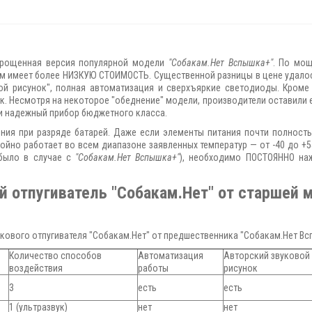
упрощенная версия популярной модели
"Собакам.Нет Вспышка+"
. По мощ
том имеет более НИЗКУЮ СТОИМОСТЬ. Существенной разницы в цене удало
вой рисунок", полная автоматизация и сверхъяркие светодиоды. Кроме
к. Несмотря на некоторое "обеднение" модели, производители оставили 
и надежный прибор бюджетного класса.
ия при разряде батарей. Даже если элементы питания почти полностью
ойно работает во всем диапазоне заявленных температур — от -40 до +5
 было в случае с
"Собакам.Нет Вспышка+"
), необходимо ПОСТОЯННО на
й отпугиватель "Собакам.Нет" от старшей 
кового отпугивателя "Собакам.Нет" от предшественника "Собакам.Нет Вс
Количество способов
Автоматизация
Авторский звуковой
воздействия
работы
рисунок
3
есть
есть
1 (ультразвук)
нет
нет