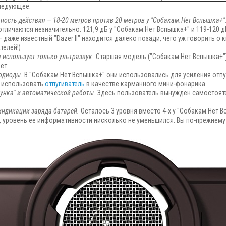
следующее:
ость действия — 18-20 метров против 20 метров у "Собакам.Нет Вспышка+"
отличаются незначительно: 121,9 дБ у "Собакам.Нет Вспышка+" и 119-120 д
аже известный "Dazer II" находится далеко позади, чего уж говорить о ки
телей!)
 использует только ультразвук.
Старшая модель ("Собакам.Нет Вспышка+"
ет.
тодиоды.
В "Собакам.Нет Вспышка+" они использовались для усиления отп
и использовать
отпугиватель
в качестве карманного мини-фонарика.
сунка" и автоматической работы.
Здесь пользователь вынужден самостоят
индикации заряда батарей.
Осталось 3 уровня вместо 4-х у "Собакам.Нет 
е, уровень ее информативности нисколько не уменьшился. Вы по-прежне