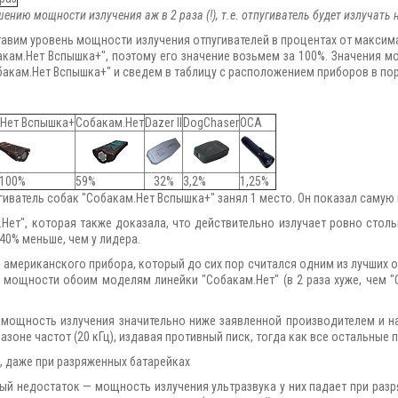
нию мощности излучения аж в 2 раза (!), т.е. отпугиватель будет излучать 
авим уровень мощности излучения отпугивателей в процентах от максим
кам.Нет Вспышка+", поэтому его значение возьмем за 100%. Значения мо
бакам.Нет Вспышка+" и сведем в таблицу с расположением приборов в по
Нет Вспышка+
Собакам.Нет
Dazer II
DogChaser
ОСА
100%
59%
32%
3,2%
1,25%
угиватель собак "Собакам.Нет Вспышка+" занял 1 место. Он показал саму
Нет", которая также доказала, что действительно излучает ровно столь
40% меньше, чем у лидера.
я американского прибора, который до сих пор считался одним из лучших от
о мощности обоим моделям линейки "Собакам.Нет" (в 2 раза хуже, чем "С
в мощность излучения значительно ниже заявленной производителем и на
азоне частот (20 кГц), издавая противный писк, тогда как все остальны
, даже при разряженных батарейках
й недостаток — мощность излучения ультразвука у них падает при разря