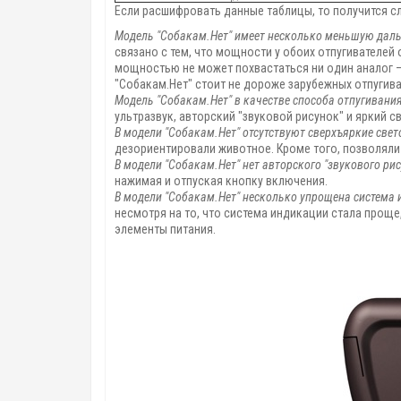
Если расшифровать данные таблицы, то получится 
Модель "Собакам.Нет" имеет несколько меньшую дальн
связано с тем, что мощности у обоих отпугивателей 
мощностью не может похвастаться ни один аналог — д
"Собакам.Нет" стоит не дороже зарубежных отпугива
Модель "Собакам.Нет" в качестве способа отпугивания
ультразвук, авторский "звуковой рисунок" и яркий св
В модели "Собакам.Нет" отсутствуют сверхъяркие све
дезориентировали животное. Кроме того, позволял
В модели "Собакам.Нет" нет авторского "звукового ри
нажимая и отпуская кнопку включения.
В модели "Собакам.Нет" несколько упрощена система 
несмотря на то, что система индикации стала прощ
элементы питания.