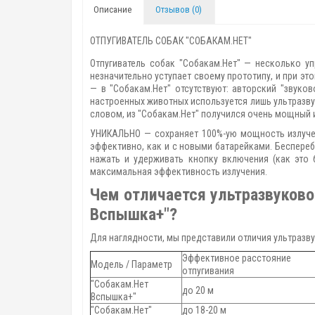
Описание
Отзывов (0)
ОТПУГИВАТЕЛЬ СОБАК "СОБАКАМ.НЕТ"
Отпугиватель собак "Собакам.Нет" — несколько 
незначительно уступает своему прототипу, и при э
— в "Собакам.Нет" отсутствуют: авторский "звуко
настроенных животных используется лишь ультразву
словом, из "Собакам.Нет" получился очень мощный 
УНИКАЛЬНО — сохраняет 100%-ую мощность излучен
эффективно, как и с новыми батарейками. Беспереб
нажать и удерживать кнопку включения (как это
максимальная эффективность излучения.
Чем отличается ультразвуково
Вспышка+"?
Для наглядности, мы представили отличия ультразву
Эффективное расстояние
Модель / Параметр
отпугивания
"Собакам.Нет
до 20 м
Вспышка+"
"Собакам.Нет"
до 18-20 м