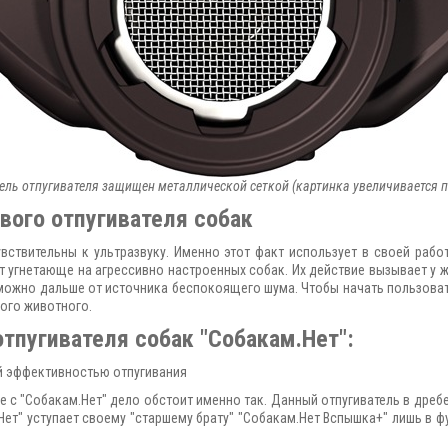
ель отпугивателя защищен металлической сеткой (картинка увеличивается п
вого отпугивателя собак
вствительны к ультразвуку. Именно этот факт использует в своей рабо
 угнетающе на агрессивно настроенных собак. Их действие вызывает у ж
 можно дальше от источника беспокоящего шума. Чтобы начать пользоват
ного животного.
пугивателя собак "Собакам.Нет":
ой эффективностью отпугивания
ае с "Собакам.Нет" дело обстоит именно так. Данный отпугиватель в дреб
.Нет" уступает своему "старшему брату" "Собакам.Нет Вспышка+" лишь в 