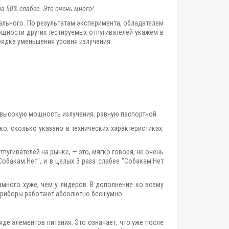
на 50% слабее. Это очень много!
ального. По результатам эксперимента, обладателем
щности других тестируемых отпугивателей укажем в
рядке уменьшения уровня излучения:
ю высокую мощность излучения, равную паспортной.
ко, сколько указано в технических характеристиках.
пугивателей на рынке, — это, мягко говоря, не очень
обакам.Нет", и в целых 3 раза слабее "Собакам.Нет
много хуже, чем у лидеров. В дополнение ко всему
е приборы работают абсолютно бесшумно.
де элементов питания. Это означает, что уже после