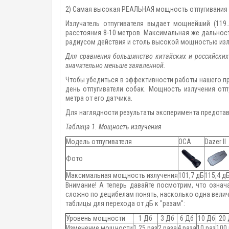
2) Самая высокая РЕАЛЬНАЯ мощность отпугивания 
Излучатель отпугивателя выдает мощнейший (119
расстояния 8-10 метров. Максимальная же дальность
радиусом действия и столь высокой мощностью излу
Для сравнения большинство китайских и российских 
значительно меньше заявленной.
Чтобы убедиться в эффективности работы нашего п
день отпугиватели собак. Мощность излучения от
метра от его датчика.
Для наглядности результаты эксперимента представ
Таблица 1. Мощность излучения
Модель отпугивателя
ОСА
Dazer II
Фото
Максимальная мощность излучения
101,7 дБ
115,4 д
Внимание! А теперь давайте посмотрим, что означ
сложно по децибелам понять, насколько одна велич
таблицы для перехода от дБ к "разам":
Уровень мощности
1 Дб
3 Дб
6 Дб
10 Дб
20
Изменение мощности
1.25 раз
2 раза
4 раза
10 раз
100