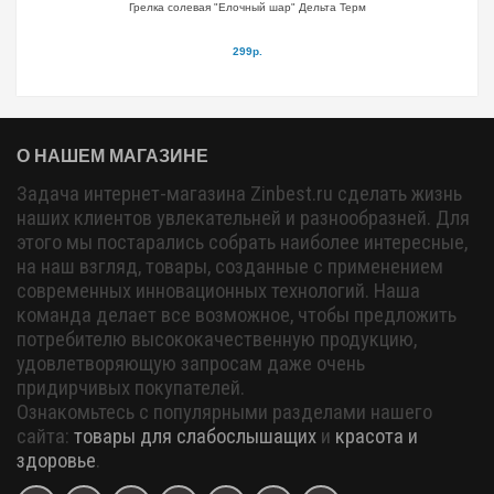
Грелка солевая "Елочный шар" Дельта Терм
299р.
О НАШЕМ МАГАЗИНЕ
Задача интернет-магазина Zinbest.ru сделать жизнь
наших клиентов увлекательней и разнообразней. Для
этого мы постарались собрать наиболее интересные,
на наш взгляд, товары, созданные с применением
современных инновационных технологий. Наша
команда делает все возможное, чтобы предложить
потребителю высококачественную продукцию,
удовлетворяющую запросам даже очень
придирчивых покупателей.
Ознакомьтесь с популярными разделами нашего
сайта:
товары для слабослышащих
и
красота и
здоровье
.