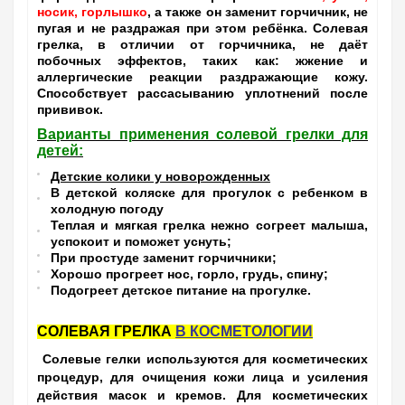
носик, горлышко
, а также он заменит горчичник, не
пугая и не раздражая при этом ребёнка. Солевая
грелка, в отличии от горчичника, не даёт
побочных эффектов, таких как: жжение и
аллергические реакции раздражающие кожу.
Способствует рассасыванию уплотнений после
прививок.
Варианты применения солевой грелки для
детей:
Детские колики у новорожденных
В детской коляске для прогулок с ребенком в
холодную погоду
Теплая и мягкая грелка нежно согреет малыша,
успокоит и поможет уснуть;
При простуде заменит горчичники;
Хорошо прогреет нос, горло, грудь, спину;
Подогреет детское питание на прогулке.
СОЛЕВАЯ ГРЕЛКА
В КОСМЕТОЛОГИИ
Солевые гелки используются для косметических
процедур, для очищения кожи лица и усиления
действия масок и кремов. Для косметических