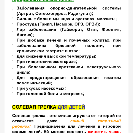
Заболевания опорно-двигательной системы
(Артрит, Остеохондроз, Радикулит);
Сильные боли в мышцах и суставах, миозиты;
Простуда (Грипп, Насморк, ОРЗ, ОРВИ);
Лор заболевания (Гайморит, Отит, Фронтит,
Ангина);
При дюбаже печени и почечных колитах, при
заболеваниях брюшной полости, при
хроническом гастрите и язве;
Для снижения высокой температуры;
При гипертоническом кризе;
При болезненном протекании менструального
цикла;
Для предотвращения образования гематом
после инъекций;
При укусах насекомых;
При головной боли и мигренях;
СОЛЕВАЯ ГРЕЛКА
ДЛЯ ДЕТЕЙ
Солевая грелка
- это милая игрушка от которой не
откажется даже
самый капризный
ребенок
!
Предназначена для лечения в игровой
форме детей. Ей можно прогреть
животик, ушко,