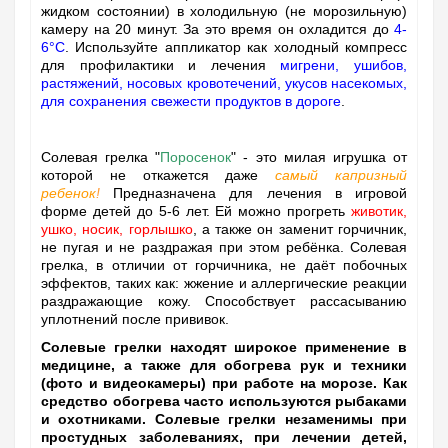
жидком состоянии) в холодильную (не морозильную)
камеру на 20 минут. За это время он охладится до
4-
6°C
. Используйте аппликатор как холодный к
омпресс
для профилактики и лечения
мигрени, ушибов,
растяжений, носовых кровотечений, укусов насекомых,
для сохранения свежести продуктов в дороге
.
Солевая грелка "
Поросенок
" - это милая игрушка от
которой не откажется даже
самый капризный
ребенок
!
Предназначена для лечения в игровой
форме детей до 5-6 лет. Ей можно прогреть
животик,
ушко, носик, горлышко
, а также он заменит горчичник,
не пугая и не раздражая при этом ребёнка. Солевая
грелка, в отличии от горчичника, не даёт побочных
эффектов, таких как: жжение и аллергические реакции
раздражающие кожу. Способствует рассасыванию
уплотнений после прививок.
Солевые грелки находят широкое применение в
медицине, а также для обогрева рук и техники
(фото и видеокамеры) при работе на морозе. Как
средство обогрева часто используются рыбаками
и охотниками. Солевые грелки незаменимы при
простудных заболеваниях, при лечении детей,