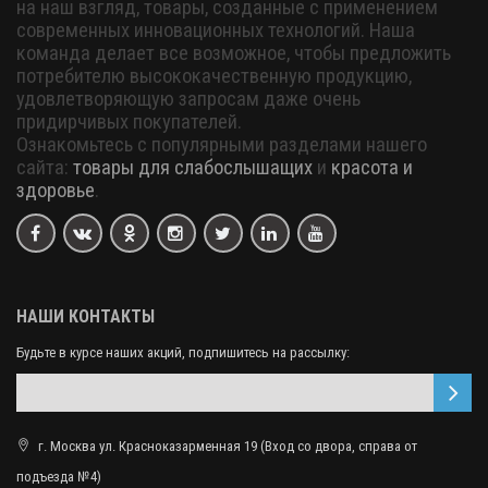
на наш взгляд, товары, созданные с применением
современных инновационных технологий. Наша
команда делает все возможное, чтобы предложить
потребителю высококачественную продукцию,
удовлетворяющую запросам даже очень
придирчивых покупателей.
Ознакомьтесь с популярными разделами нашего
сайта:
товары для слабослышащих
и
красота и
здоровье
.
НАШИ КОНТАКТЫ
Будьте в курсе наших акций, подпишитесь на рассылку:
г. Москва ул. Красноказарменная 19 (Вход со двора, справа от
подъезда №4)