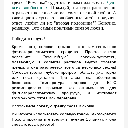
грелка "Ромашка" будет отличным подарком на
День
всех влюбленных
. Пожалуй, ни одно растение не
отражает так верно чистое чувство верной любви. А
какой цветок срывают влюбленные, чтобы получить
ответ: любит ли их "вторая половинка"? Конечно,
ромашку! Это самый понятный символ любви.
Победите недуги!
Кроме того, солевая грелка - это замечательное
физиотерапевтическое средство. Просто слегка
перегните "волшебную" палочку-пускатель,
плавающую в солевом растворе внутри солевой
грелки, и она разогреется всего за несколько секунд!
Солевая грелка глубоко прогреет область уха, горла
или носа, суставов. При этом она абсолютно
безопасна! Температура нагрева до +52°С
рекомендована врачами, как оптимальная для
физиотерапевтических процедур, и исключает
возможность ожога или перегрева.
Используйте солевую грелку снова и снова!
Вы можете использовать солевую грелку многократно!
Просто прокипятите грелку в течение 15 минут, и она
снова готова к работе!