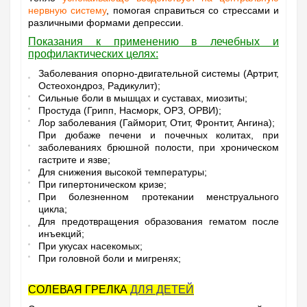
нервную систему
, помогая справиться со стрессами и
различными формами депрессии.
Показания к применению в лечебных и
профилактических целях:
Заболевания опорно-двигательной системы (Артрит,
Остеохондроз, Радикулит);
Сильные боли в мышцах и суставах, миозиты;
Простуда (Грипп, Насморк, ОРЗ, ОРВИ);
Лор заболевания (Гайморит, Отит, Фронтит, Ангина);
При дюбаже печени и почечных колитах, при
заболеваниях брюшной полости, при хроническом
гастрите и язве;
Для снижения высокой температуры;
При гипертоническом кризе;
При болезненном протекании менструального
цикла;
Для предотвращения образования гематом после
инъекций;
При укусах насекомых;
При головной боли и мигренях;
СОЛЕВАЯ ГРЕЛКА
ДЛЯ ДЕТЕЙ