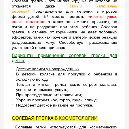
Солевая грелка
- это милая игрушка от которой не
откажется даже
самый капризный
ребенок
!
Предназначена для лечения в игровой
форме детей. Ей можно прогреть
животик, ушко,
носик, горлышко
, а также он заменит горчичник, не
пугая и не раздражая при этом ребёнка. Солевая
грелка, в отличии от горчичника, не даёт побочных
эффектов, таких как: жжение и аллергические реакции
раздражающие кожу. Способствует рассасыванию
уплотнений после прививок.
Варианты применения солевой грелки для
детей:
Детские колики у новорожденных
В детской коляске для прогулок с ребенком в
холодную погоду
Теплая и мягкая грелка нежно согреет малыша,
успокоит и поможет уснуть;
При простуде заменит горчичники;
Хорошо прогреет нос, горло, грудь, спину;
Подогреет детское питание на прогулке.
СОЛЕВАЯ ГРЕЛКА
В КОСМЕТОЛОГИИ
Солевые гелки используются для косметических