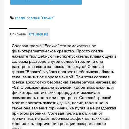
Грелка солевая "Елочка"
Описание
Отзывов (0)
Солевая грелка "Елочка" это замечательное
физиотерапевтическое средство. Просто слегка
нажмите "волшебную" кнопку-пускатель, плавающую в
солевом растворе внутри солевой грелки, и она
разогреется всего за несколько секунд! Солевая
грелка "Елочка" глубоко прогреет небольшую область
тела, защитит от морозов зимой. При этом солевая
грелка абсолютно безопасна! Температура нагрева до
+52°С рекомендована врачами, как оптимальная для
физиотерапевтических процедур, и исключает
возможность ожога или перегрева. Солевой грелкой
можно прогреть животик, ушко, носик, горлышко, а
также она заменит горчичник, не пугая и не раздражая
при этом ребёнка. Солевая грелка в отличии от
горчичника, не даёт побочных эффектов, таких как:
жжение и аллергические реакции раздражающие
кожу.