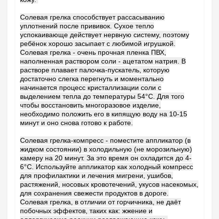
Солевая грелка способствует рассасыванию
уплотнений после прививок. Сухое тепло
успокаивающе действует нервную систему, поэтому
ребёнок хорошо засыпает с любимой игрушкой.
Солевая грелка - очень прочная пленка ПВХ,
наполненная раствором соли - ацетатом натрия. В
растворе плавает палочка-пускатель, которую
достаточно слегка перегнуть и моментально
начинается процесс кристаллизации соли с
выделением тепла до температуры 54°C. Для того
чтобы восстановить многоразовое изделие,
необходимо положить его в кипящую воду на 10-15
минут и оно снова готово к работе.
Солевая грелка-компресс - поместите аппликатор (в
жидком состоянии) в холодильную (не морозильную)
камеру на 20 минут. За это время он охладится до 4-
6°C. Используйте аппликатор как холодный компресс
для профилактики и лечения мигрени, ушибов,
растяжений, носовых кровотечений, укусов насекомых,
для сохранения свежести продуктов в дороге.
Солевая грелка, в отличии от горчичника, не даёт
побочных эффектов, таких как: жжение и