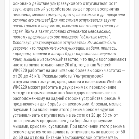
основано действие ультразвукового отпугивателя: хотя
звук, издаваемый устройством, выше порога восприятия
человека
, мелкие грызуны, кроты, насекомые и др. вредители
отлично его слышат! Для них сигнал отпугивателя звучит
очень громко и неприятно, вызывая постоянную тревогу и
страх. Жить в таких условиях становится невозможно,
поэтому вредители вскоре покидают “обжитые места”.
Используя ультразвуковой отпугиватель Вы можете быть
уверены, что подземные коммуникации, кабели, припасы,
коридоры, тоннели и ангары будут надежно защищены от
крыс, мышей и насекомых!
Известно, что люди воспринимают
частоты звука только ниже 20 кГц, тогда как Weitech
WK0220 работает на значительно более высоких частотах —
от 20 до 45 кГц. Режимы работы Ультразвуковой
отпугиватель грызунов, крыс, мышей и насекомых Weitech
WK0220 может работать в двух режимах, переключение
между которыми возможно благодаря переключателю,
расположенному на задней стороне устройства: режим А
предназначен для борьбы с насекомыми: блохами, молью,
пауками. При включении этого режима рекомендуется
устанавливать отпугиватель на высоте от 20 до 50 см от
пола. режим Б предназначен для борьбы с грызунами:
мышами, крысами, сусликами. При включении этого режима
рекомендуется устанавливать отпугиватель на высоте от 50
до 60 см от пола. Питание Ультразвуковой отпугиватель