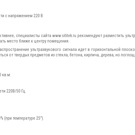
ти с напряжением 220 В.
тивнее, специалисты сайта www.sititek.ru рекомендуют разместить ульт
ать место ближе к центру помещения.
распространение ультразвукового сигнала идет в горизонтальной плоск
ься от твердых предметов из стекла, бетона, кирпича, дерева, но погло
 кв.м.
ти 220В/50 Гц.
.
 (при температуре 25°).