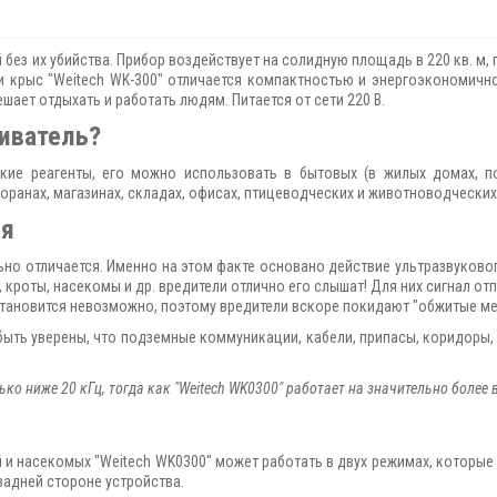
без их убийства. Прибор воздействует на солидную площадь в 220 кв. м, 
и крыс "Weitech WK-300" отличается компактностью и энергоэкономичн
шает отдыхать и работать людям. Питается от сети 220 В.
иватель?
кие реагенты, его можно использовать в бытовых (в жилых домах, по
торанах, магазинах, складах, офисах, птицеводческих и животноводческих
ля
ьно отличается. Именно на этом факте основано действие ультразвуковог
кроты, насекомы и др. вредители отлично его слышат! Для них сигнал отп
 становится невозможно, поэтому вредители вскоре покидают "обжитые ме
быть уверены, что подземные коммуникации, кабели, припасы, коридоры,
о ниже 20 кГц, тогда как "Weitech WK0300" работает на значительно более в
 и насекомых "Weitech WK0300" может работать в двух режимах, которые 
задней стороне устройства.