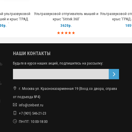
й ультразвуковой
Ультразвуковой отпугиватель мышей и
Ультразвуковой от
шей и крыс 'ГРАД
крыс 'Sititek 360'
крыс 'ГРАД 
А 3Д'
00р.
3620р.
105
НАШИ КОНТАКТЫ
ь
Будьте в курсе наших акций, подпишитесь на рассылку:
,
г. Москва ул. Красноказарменная 19 (Вход со двора, справа
от подъезда №4)
ы
info@zinbest.ru
+7 (901) 546-21-23
ПН-ПТ: 10:00-18:00