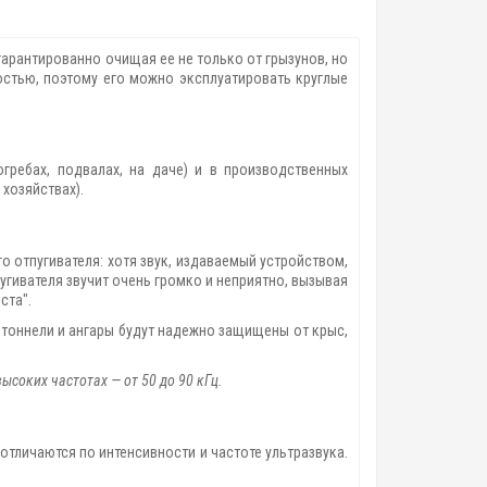
гарантированно очищая ее не только от грызунов, но
остью, поэтому его можно эксплуатировать круглые
гребах, подвалах, на даче) и в производственных
 хозяйствах).
о отпугивателя: хотя звук, издаваемый устройством,
угивателя звучит очень громко и неприятно, вызывая
ста".
 тоннели и ангары будут надежно защищены от крыс,
ысоких частотах — от 50 до 90 кГц.
отличаются по интенсивности и частоте ультразвука.