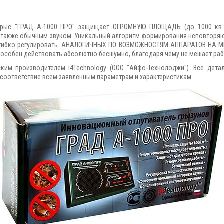
 крыс "ГРАД А-1000 ПРО" защищает ОГРОМНУЮ ПЛОЩАДЬ (до 1000 кв. 
а также обычным звуком. Уникальный алгоритм формирования неповтор
но гибко регулировать. АНАЛОГИЧНЫХ ПО ВОЗМОЖНОСТЯМ АППАРАТОВ НА М
способен действовать абсолютно бесшумно, благодаря чему не мешает р
ским производителем i4Technology (ООО "Айфо-Технолоджи"). Все дет
е соответствие всем заявленным параметрам и характеристикам.