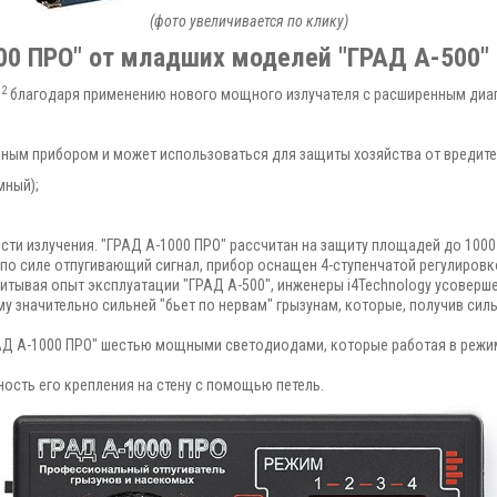
(фото увеличивается по клику)
0 ПРО" от младших моделей "ГРАД А-500" 
2
м
благодаря применению нового мощного излучателя с расширенным диап
ьным прибором и может использоваться для защиты хозяйства от вредите
мный);
и излучения. "ГРАД А-1000 ПРО" рассчитан на защиту площадей до 1000 
по силе отпугивающий сигнал, прибор оснащен 4-ступенчатой регулиров
читывая опыт эксплуатации "ГРАД А-500", инженеры i4Technology усовер
у значительно сильней "бьет по нервам" грызунам, которые, получив сил
ГРАД А-1000 ПРО" шестью мощными светодиодами, которые работая в реж
ость его крепления на стену с помощью петель.