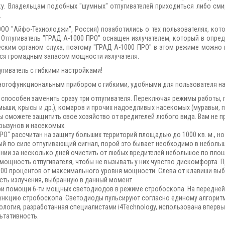
у. Владельцам подобных "шумных" отпугивателей приходиться либо см
.
ООО "Айфо-Технолоджи", Россия) позаботились о тех пользователях, к
 Отпугиватель "ГРАД А-1000 ПРО" оснащен излучателем, который в опре
еским органом слуха, поэтому "ГРАД А-1000 ПРО" в этом режиме можно
ся громадным запасом мощности излучателя.
иватель с гибкими настройками!
многофункциональным прибором с гибкими, удобными для пользователя на
 способен заменить сразу три отпугивателя. Переключая режимы работы,
мыши, крысы и др.), комаров и прочих надоедливых насекомых (муравьи, па
Вы сможете защитить свое хозяйство от вредителей любого вида. Вам не 
грызунов и насекомых.
РО" рассчитан на защиту больших территорий площадью до 1000 кв. м., н
ый по силе отпугивающий сигнал, порой это бывает необходимо в неболь
нии за несколько дней очистить от любых вредителей небольшое по пло
мощность отпугивателя, чтобы не вызывать у них чувство дискомфорта. 
ли 100 процентов от максимального уровня мощности. Слева от клавиши 
сть излучения, выбранную в данный момент.
ри помощи 6-ти мощных светодиодов в режиме стробоскопа. На передне
нкцию стробоскопа. Светодиоды пульсируют согласно единому алгоритм
логия, разработанная специалистами i4Technology, использована впервые
ьтативность.