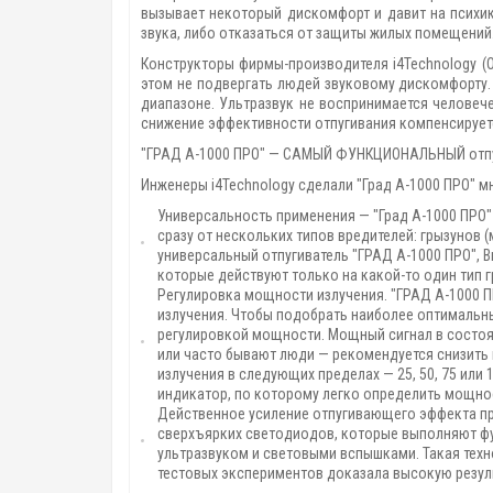
вызывает некоторый дискомфорт и давит на психик
звука, либо отказаться от защиты жилых помещений
Конструкторы фирмы-производителя i4Technology (
этом не подвергать людей звуковому дискомфорту.
диапазоне. Ультразвук не воспринимается человеч
снижение эффективности отпугивания компенсирует
"ГРАД А-1000 ПРО" — САМЫЙ ФУНКЦИОНАЛЬНЫЙ отпуг
Инженеры i4Technology сделали "Град А-1000 ПРО" 
Универсальность применения — "Град А-1000 ПРО"
сразу от нескольких типов вредителей: грызунов (
универсальный отпугиватель
"ГРАД А-1000 ПРО"
, 
которые действуют только на какой-то один тип 
Регулировка мощности излучения. "ГРАД А-1000 П
излучения. Чтобы подобрать наиболее оптимальн
регулировкой мощности. Мощный сигнал в состоя
или часто бывают люди — рекомендуется снизить 
излучения в следующих пределах — 25, 50, 75 и
индикатор, по которому легко определить мощно
Действенное усиление отпугивающего эффекта п
сверхъярких светодиодов, которые выполняют фу
ультразвуком и световыми вспышками. Такая техно
тестовых экспериментов доказала высокую резул